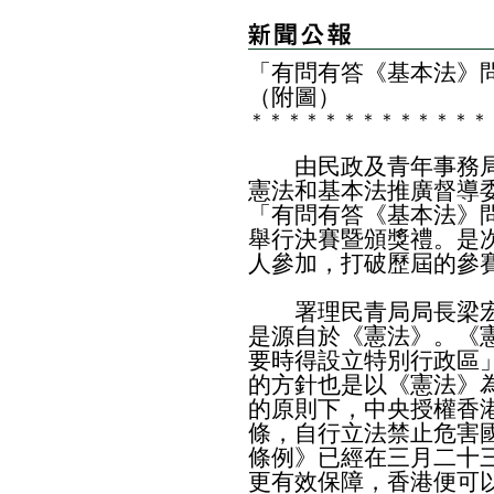
「有問有答《基本法》
（附圖）
＊
＊
＊
＊
＊
＊
＊
＊
＊
＊
＊
＊
＊
由民政及青年事務局
憲法和基本法推廣督導
「有問有答《基本法》
舉行決賽暨頒獎禮。是次
人參加，打破歷屆的參
署理民青局局長梁宏
是源自於《憲法》。《
要時得設立特別行政區
的方針也是以《憲法》
的原則下，中央授權香
條，自行立法禁止危害
條例》已經在三月二十
更有效保障，香港便可