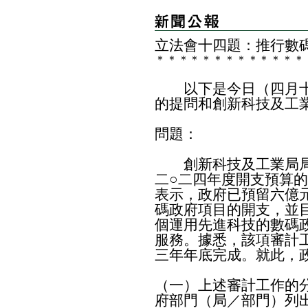
​立法會十四題：推行數
＊
＊
＊
＊
＊
＊
＊
＊
＊
＊
＊
＊
＊
以下是今日（四月十
的提問和創新科技及工
問題：
創新科技及工業局局
二○二四年度開支預算
表示，政府已預留六億
碼政府項目的開支，並目
個運用先進科技的數碼
服務。據悉，該項審計
三年年底完成。就此，
（一）上述審計工作的
府部門（局／部門）列