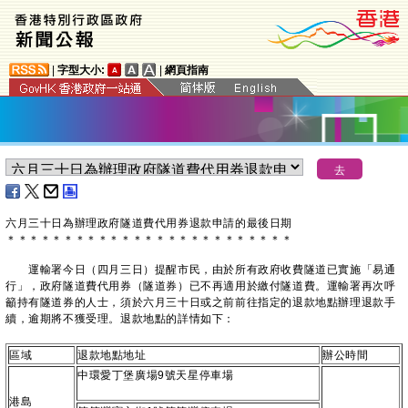
|
字型大小:
|
網頁指南
六月三十日為辦理政府隧道費代用券退款申請的最後日期
＊
＊
＊
＊
＊
＊
＊
＊
＊
＊
＊
＊
＊
＊
＊
＊
＊
＊
＊
＊
＊
＊
＊
＊
＊
運輸署今日（四月三日）提醒市民，由於所有政府收費隧道已實施「易通
行」，政府隧道費代用券（隧道券）已不再適用於繳付隧道費。運輸署再次呼
籲持有隧道券的人士，須於六月三十日或之前前往指定的退款地點辦理退款手
續，逾期將不獲受理。退款地點的詳情如下：
區域
退款地點地址
辦公時間
中環愛丁堡廣場9號天星停車場
港島