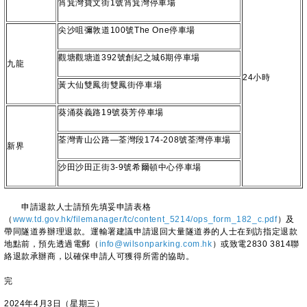
筲箕灣寶文街1號筲箕灣停車場
尖沙咀彌敦道100號The One停車場
觀塘觀塘道392號創紀之城6期停車場
九龍
24小時
黃大仙雙鳳街雙鳳街停車場
葵涌葵義路19號葵芳停車場
荃灣青山公路—荃灣段174-208號荃灣停車場
新界
沙田沙田正街3-9號希爾頓中心停車場
申請退款人士請預先填妥申請表格
（
www.td.gov.hk/filemanager/tc/content_5214/ops_form_182_c.pdf
）及
帶同隧道券辦理退款。運輸署建議申請退回大量隧道券的人士在到訪指定退款
地點前，預先透過電郵（
info@wilsonparking.com.hk
）或致電2830 3814聯
絡退款承辦商，以確保申請人可獲得所需的協助。
完
2024年4月3日（星期三）