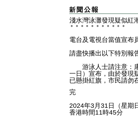
淺水灣泳灘發現疑似紅
＊
＊
＊
＊
＊
＊
＊
＊
＊
＊
＊
電台及電視台當值宣布
​請盡快播出以下特別報
游泳人士請注意：康
一日）宣布，由於發現
已懸掛紅旗，市民請勿
完
2024年3月31日（星期
香港時間11時45分