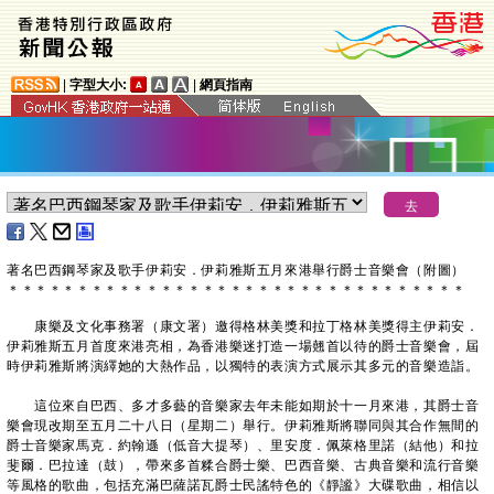
|
字型大小:
|
網頁指南
著名巴西鋼琴家及歌手伊莉安．伊莉雅斯五月來港舉行爵士音樂會（附圖）
＊
＊
＊
＊
＊
＊
＊
＊
＊
＊
＊
＊
＊
＊
＊
＊
＊
＊
＊
＊
＊
＊
＊
＊
＊
＊
＊
＊
＊
＊
＊
＊
＊
康樂及文化事務署（康文署）邀得格林美獎和拉丁格林美獎得主伊莉安．
伊莉雅斯五月首度來港亮相，為香港樂迷打造一場翹首以待的爵士音樂會，屆
時伊莉雅斯將演繹她的大熱作品，以獨特的表演方式展示其多元的音樂造詣。
這位來自巴西、多才多藝的音樂家去年未能如期於十一月來港，其爵士音
樂會現改期至五月二十八日（星期二）舉行。伊莉雅斯將聯同與其合作無間的
爵士音樂家馬克．約翰遜（低音大提琴）、里安度．佩萊格里諾（結他）和拉
斐爾．巴拉達（鼓），帶來多首糅合爵士樂、巴西音樂、古典音樂和流行音樂
等風格的歌曲，包括充滿巴薩諾瓦爵士民謠特色的《靜謐》大碟歌曲，相信以