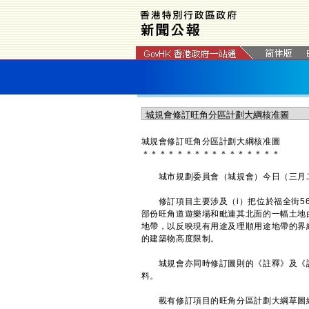
城規會修訂旺角分區計劃大綱核准圖
＊
＊
＊
＊
＊
＊
＊
＊
＊
＊
＊
＊
＊
＊
＊
＊
城市規劃委員會（城規會）今日（三月二
修訂項目主要涉及（i）把位於福全街56號的
部份旺角道遊樂場和毗連其北面的一幅土地
地帶，以反映現有用途及理順用途地帶的界線;
的建築物高度限制。
城規會亦同時修訂圖則的《註釋》及《說
料。
載有修訂項目的旺角分區計劃大綱草圖編號S