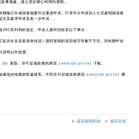
旺民政事務處，讓公眾於辦公時間內查閱。
關修訂向城規會秘書作出書面申述。打算作出申述的人士宜參閱城規會
》提交及處理申述及進一步申述」。
29C所列明的規定。申述人應特別留意以下事項：
9C提供全名及香港身份證／護照號碼的首四個字母數字字符，則有關申述
分證明以作核實。
ii）索取，亦可從城規會的網頁（
www.tpb.gov.hk
）下載。
麻地的地圖銷售處發售。市民亦可於城規會網頁（
www.tpb.gov.hk
）瀏
返回新聞列表
返回頁首