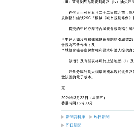
（iii）荃灣及西九龍規劃處及（iv）油尖
任何人士可於五月二十二日或之前，就有
規劃指引編號29C「根據《城市規劃條例
提交的申述亦應符合城規會規劃指引編號
＊申述人如沒有根據城規會規劃指引編號2
會視為不曾作出；及
＊城規會秘書處保留權利要求申述人提供身
該指引及有關表格可於上述地點（i）及（
旺角分區計劃大綱草圖複本現於北角及油
覽該圖的電子版本。
完
2024年3月22日（星期五）
香港時間16時00分
新聞資料庫
昨日新聞
即日新聞