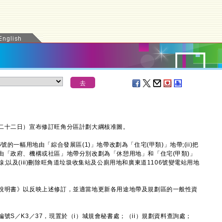
十二日）宣布修訂旺角分區計劃大綱核准圖。
一幅用地由「綜合發展區(1)」地帶改劃為「住宅(甲類)」地帶;(ii)把
由「政府、機構或社區」地帶分別改劃為「休憩用地」和「住宅(甲類)」
以及(iii)刪除旺角道垃圾收集站及公廁用地和廣東道1106號變電站用地
明書》以反映上述修訂，並適當地更新各用途地帶及規劃區的一般性資
／K3／37，現置於（i）城規會秘書處；（ii）規劃資料查詢處；