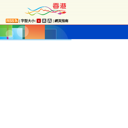
|
字型大小:
|
網頁指南