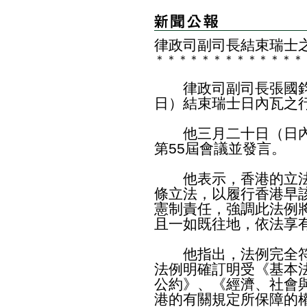
律政司副司長結束瑞士
＊
＊
＊
＊
＊
＊
＊
＊
＊
＊
＊
＊
＊
律政司副司長張國鈞
日）結束瑞士日內瓦之
他三月二十日（日內
第55屆會議並發言。
他表示，香港的立法
條立法，以履行香港早
憲制責任，強調此法例
且一如既往地，依法享
他指出，法例完全符
法例明確訂明受《基本
公約》、《經濟、社會
港的有關規定所保障的