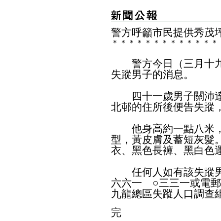
警方呼籲市民提供秀茂
＊
＊
＊
＊
＊
＊
＊
＊
＊
＊
＊
＊
＊
警方今日（三月十九
失蹤男子的消息。
四十一歲男子關沛達
北邨的住所後便告失蹤
他身高約一點八米，
型，黃皮膚及蓄短灰髮
衣、黑色長褲、黑白色
任何人如有該失蹤男
六六一 ○三三一或電
九龍總區失蹤人口調查
完