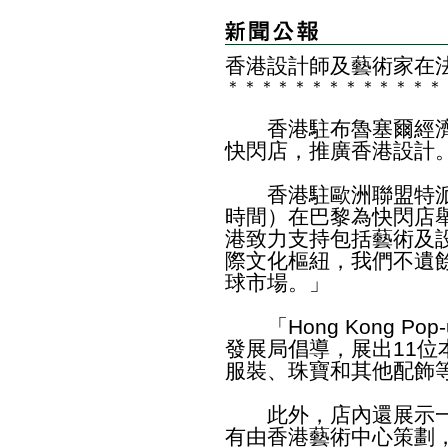
香港設計師及藝術家在
＊
＊
＊
＊
＊
＊
＊
＊
＊
＊
＊
＊
＊
香港駐布魯塞爾經濟
快閃店，推廣香港設計
香港駐歐洲聯盟特派
時間）在巴黎為快閃店
港致力支持包括藝術及
際文化樞紐，我們不遺
球市場。」
「Hong Kong Pop-u
發展局倡導，展出11
服裝、珠寶和其他配飾
此外，店內還展示一
有由香港藝術中心策劃