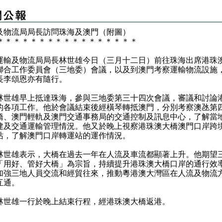
及物流局局長訪問珠海及澳門（附圖）
＊
＊
＊
＊
＊
＊
＊
＊
＊
＊
＊
＊
＊
＊
＊
＊
＊
及物流局局長林世雄今日（三月十二日）前往珠海出席港珠
聯合工作委員會（三地委）會議，以及到澳門考察運輸物流設施
長李頌恩亦有隨行。
雄早上抵達珠海，參與三地委第三十四次會議，審議和討論
的各項工作。他於會議結束後經橫琴轉抵澳門，分別考察澳氹第
橋、澳門輕軌及澳門交通事務局的交通控制及訊息中心，了解當
建及交通運輸管理情況。他又於晚上視察港珠澳大橋澳門口岸跨
站，了解澳門口岸轉運站的運作情況。
雄表示，大橋在過去一年在人流及車流都顯著上升。他期望
「用好、管好大橋」為宗旨，持續提升港珠澳大橋口岸的通行效
加強三地人員交流和經貿往來，推動粵港澳大灣區在人流及物流
互通。
雄一行於晚上結束行程，經港珠澳大橋返港。