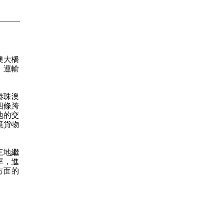
澳大橋
，運輸
港珠澳
四條跨
地的交
境貨物
三地繼
率，進
方面的