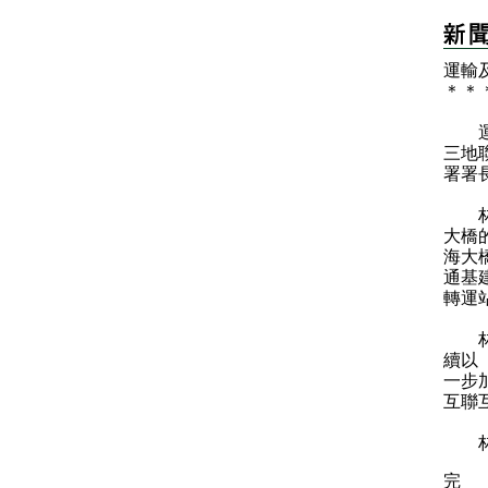
運輸
＊
＊
運輸
三地
署署
林世
大橋
海大
通基
轉運
林世
續以
一步
互聯
林世
完