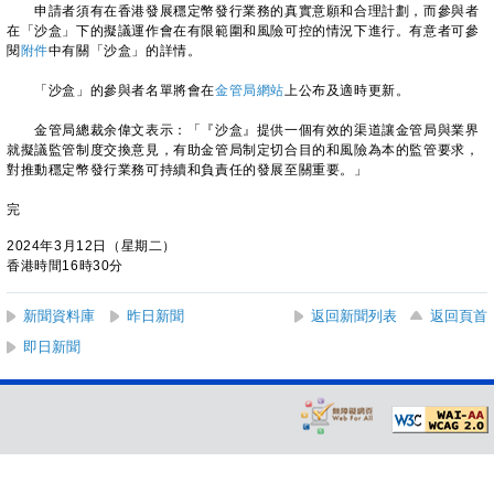
申請者須有在香港發展穩定幣發行業務的真實意願和合理計劃，而參與者
在「沙盒」下的擬議運作會在有限範圍和風險可控的情況下進行。有意者可參
閱
附件
中有關「沙盒」的詳情。
「沙盒」的參與者名單將會在
金管局網站
上公布及適時更新。
金管局總裁余偉文表示：「『沙盒』提供一個有效的渠道讓金管局與業界
就擬議監管制度交換意見，有助金管局制定切合目的和風險為本的監管要求，
對推動穩定幣發行業務可持續和負責任的發展至關重要。」
完
2024年3月12日（星期二）
香港時間16時30分
新聞資料庫
昨日新聞
返回新聞列表
返回頁首
即日新聞