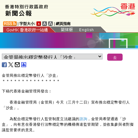
|
字型大小:
|
網頁指南
金管局推出穩定幣發行人「沙盒」
＊
＊
＊
＊
＊
＊
＊
＊
＊
＊
＊
＊
＊
＊
＊
下稿代香港金融管理局發出︰
香港金融管理局（金管局）今天（三月十二日）宣布推出穩定幣發行人
「沙盒」。
為配合穩定幣發行人監管制度立法建議的
諮詢
，金管局希望通過「沙
盒」，向有意在香港發行法幣穩定幣的機構傳達監管期望，並收集參與者對擬
議監管要求的意見。