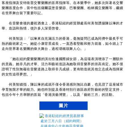
客座指揮及安特衛普交響樂團的首席指揮等。在本樂季中，她多次與著名交響
樂團首度合作，當中包括薩爾茲堡音樂節、巴黎樂團、柏林國立樂團等，繼續
在世界舞台留下重要印記。
在音樂會後的慶祝酒會上，香港駐紐約經貿辦處長何美智讚揚陳以琳的才
華、造詣和熱情，使許多人深受啓發。
何美智說：「以琳來自充滿活力的香港，毫無疑問已成為同儕中最炙手可
熱的藝術家之一。她從小康背景成長，一直憑着堅毅和努力前進，如今踏上了
走向世界著名樂團的偉大舞台，過程堪稱鼓舞人心。」
「她在紐約愛樂樂團的演出恰逢國際婦女節，為這場表演增添了一層額外
的意義。她非凡的才華、活力和藝術造詣為她取得音樂界的崇高肯定。她不僅
證明了性別無礙在音樂道路上取得非凡成績，更有助造就其他立志成為指揮家
的女性追尋夢想。」
何美智續指，陳以琳的成就不僅令香港感到無比自豪，也見證了這座城市
孕育無限才華的能力。她也特別提及香港特別行政區政府對藝術的堅定支持，
包括今年十月舉辦的首屆「香港演藝博覽」，以及「藝術三月」的活動。
圖片