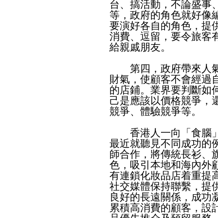
台、搞活動，不論盛事
等，政府的角色就好像
要演好各自的角色，提
消費、逗留，要令旅客
給親戚朋友。
第四，政府帶來人氣
財氣，使顧客不會經過
的店鋪。業界要判斷如
己是應該以價格競爭，
競爭、體驗競爭等。
香港人一向「食腦」
最近就聽見不同成功的
師合作，將傳統長衫、
色，吸引本地和海內外
有連鎖化妝品店着重提
社交媒體保持聯繫，提
良好的長遠關係，成功
累積高消費的顧客，設