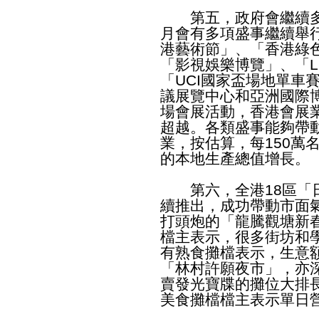
第五，政府會繼續多
月會有多項盛事繼續舉
港藝術節」、「香港綠
「影視娛樂博覽」、「LI
「UCI國家盃場地單車
議展覽中心和亞洲國際博
場會展活動，香港會展
超越。各類盛事能夠帶
業，按估算，每150萬
的本地生產總值增長。
第六，全港18區「日
續推出，成功帶動市面
打頭炮的「龍騰觀塘新
檔主表示，很多街坊和
有熟食攤檔表示，生意
「林村許願夜市」，亦
賣發光寶牒的攤位大排
美食攤檔檔主表示單日營