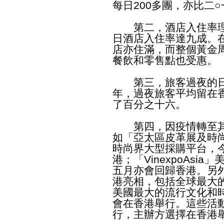
每日200多團，亦比二○
第二，酒店入住率理
日酒店入住率達九成。
店亦住滿，而整個黃金
餐飲和零售點也受惠。
第三，旅客過夜的日
年，過夜旅客平均留在香
了百分之十六。
第四，因疫情轉至其
如「亞太區皮革展及時
時尚界大型採購平台，
港；「VinexpoAs
五月亦會回歸香港。另
港亮相，包括全球最大的
美國最大的流行文化和時尚
會在香港舉行。這些活
行，主辦方選擇在香港