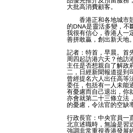
品優先推介及預留服務
大批高消費顧客。
香港正和各地城市競
的DNA是靈活多變，不
我很有信心，香港人一
善拼敢贏，創出新天地
記者：特首，早晨。首
周四起訪港六天？他訪
主任是否想親自了解政
二，日經新聞報道提到
曾經提名六人出任高等
委任，包括有一人未能
有憂慮而自己退出，你
亦會就第二十三條立法
的憂慮，令法官的空缺
行政長官：中央官員一
北京述職時，無論是習
強調非常重視香港發展