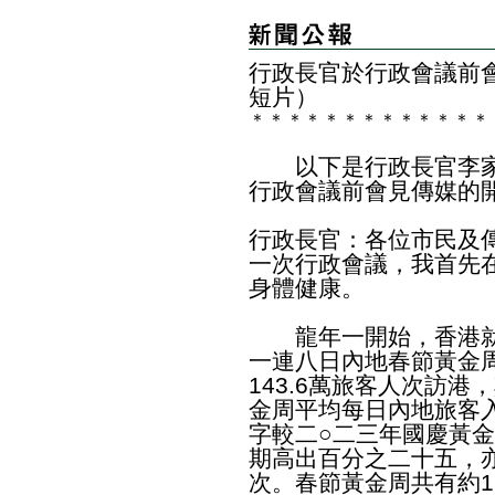
行政長官於行政會議前
短片）
＊
＊
＊
＊
＊
＊
＊
＊
＊
＊
＊
＊
＊
以下是行政長官李家
行政會議前會見傳媒的
行政長官：各位市民及
一次行政會議，我首先
身體健康。
龍年一開始，香港就
一連八日內地春節黃金
143.6萬旅客人次訪港
金周平均每日內地旅客入
字較二○二三年國慶黃
期高出百分之二十五，
次。春節黃金周共有約1