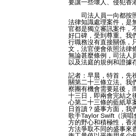
要讓一些壞人、侵犯香
司法人員一向都按照
法律知識處理案件，是
官都是獨立審訊案件，
好口碑，受到尊重。我
行職務沒有直接關係，
文，法官便會依照法律
無論甚麼條例，司法人
以及法庭的規例和證據
記者：早晨，特首，先
關第二十三條立法。我
察團有機會需要延後，
十三日，即兩會完結之
心第二十三條的藍紙草
日首讀？盛事方面，我
歌手Taylor Swif
方的野心和積極性，香
方法爭取不同的盛事來
衡工量值以平衡用多少