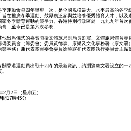
運動會每四年舉辦一次，是全國規模最大、水平最高的冬季
，旨在推廣冬季運動、鼓勵廣泛參與並培養優秀體育人才，以及
國家冬季體育運動的競爭力。香港特別行政區於一九九九年首次
動會，至今已是第六次參賽。
出席儀式的嘉賓包括文體旅局副局長劉震、文體旅局體育專
籌備委員會（籌委會）委員黃德森、康樂及文化事務署（康文署
康樂事務）兼代表團籌委會委員徐曉露和代表團執行委員會主席
香港運動員出戰十四冬的最新資訊，請瀏覽康文署設立的十
頁
。
4年2月2日（星期五）
間17時45分