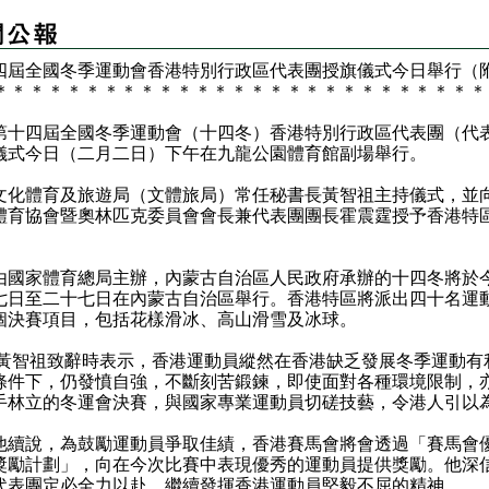
四屆全國冬季運動會香港特別行政區代表團授旗儀式今日舉行（
＊
＊
＊
＊
＊
＊
＊
＊
＊
＊
＊
＊
＊
＊
＊
＊
＊
＊
＊
＊
＊
＊
＊
＊
＊
＊
＊
四屆全國冬季運動會（十四冬）香港特別行政區代表團（代
儀式今日（二月二日）下午在九龍公園體育館副場舉行。
體育及旅遊局（文體旅局）常任秘書長黃智祖主持儀式，並
體育協會暨奧林匹克委員會會長兼代表團團長霍震霆授予香港特
家體育總局主辦，內蒙古自治區人民政府承辦的十四冬將於
七日至二十七日在內蒙古自治區舉行。香港特區將派出四十名運
個決賽項目，包括花樣滑冰、高山滑雪及冰球。
祖致辭時表示，香港運動員縱然在香港缺乏發展冬季運動有
條件下，仍發憤自強，不斷刻苦鍛鍊，即使面對各種環境限制，
手林立的冬運會決賽，與國家專業運動員切磋技藝，令港人引以
說，為鼓勵運動員爭取佳績，香港賽馬會將會透過「賽馬會
獎勵計劃」，向在今次比賽中表現優秀的運動員提供獎勵。他深
代表團定必全力以赴，繼續發揮香港運動員堅毅不屈的精神。