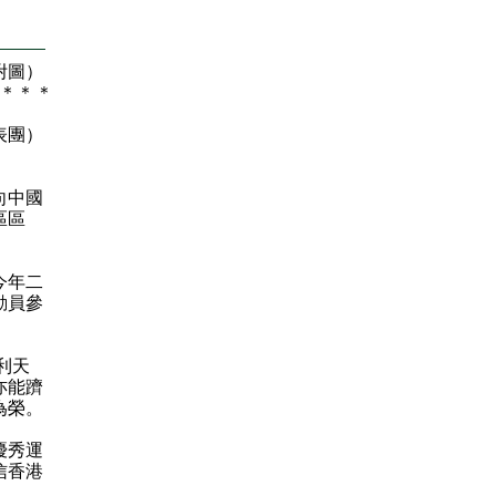
附圖）
＊
＊
＊
表團）
向中國
區區
今年二
動員參
利天
亦能躋
為榮。
優秀運
信香港