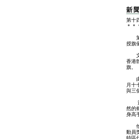
第十
＊
＊
第十
授旗
文化
香港
旗。
由國
月十
與三
黃智
然的
身高
他續
動員
特區