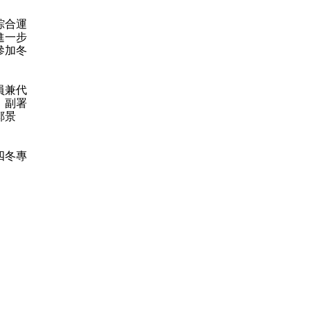
綜合運
進一步
參加冬
員兼代
）副署
鄭景
四冬
專