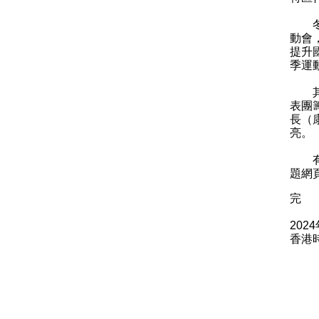
冬季
動會
提升
季運
其他
表團
長（
亮。
有關
題網
完
202
香港時