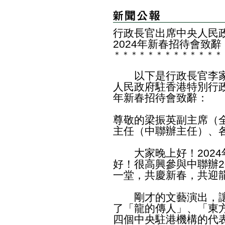
行政長官出席中央人民
2024年新春招待會致
＊
＊
＊
＊
＊
＊
＊
＊
＊
＊
＊
＊
＊
以下是行政長官李家
人民政府駐香港特別行政
年新春招待會致辭：
尊敬的梁振英副主席（
主任（中聯辦主任）、
大家晚上好！2024
好！很高興參與中聯辦2
一堂，共慶新春，共迎
剛才的文藝演出，讓
了「龍的傳人」、「東
四個中央駐港機構的代