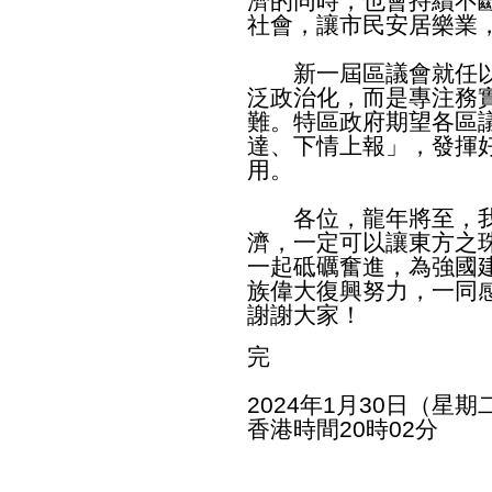
濟的同時，也會持續不
社會，讓市民安居樂業
新一屆區議會就任以
泛政治化，而是專注務
難。特區政府期望各區
達、下情上報」，發揮
用。
各位，龍年將至，我
濟，一定可以讓東方之
一起砥礪奮進，為強國
族偉大復興努力，一同
謝謝大家！
完
2024年1月30日（星期
香港時間20時02分