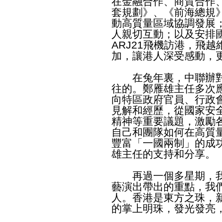
在金融合作、商貿合作
套規劃》、《前海總規
動高質量區域協調發展
人親切互動；以及安排國
ARJ21飛機訪港，飛
加，讓港人深受感動，
在兔年裏，中聯辦對
往的。鄭雁雄主任多次
向特區政府官員、行政
見解和經歷，從國家安
精神等重要議題，激勵
自己和團隊如何在高質
豐富「一國兩制」的成
雄主任的支持和分享。
再過一個多星期，我
藝演出帶出的重點，我
人。香港是東方之珠，
的掌上明珠，發光發亮