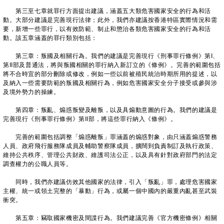
第三至七章就罪行方面提出建議，涵蓋五大類危害國家安全的行為和活
動。大部分建議是完善現行法律；此外，我們亦建議按香港特區實際情況和需
要，新增一些罪行，以有效防範、制止和懲治各類危害國家安全的行為和活
動。該五章涵蓋的罪行類別包括：
第三章：叛國及相關行為。我們的建議是完善現行《刑事罪行條例》第I、
第II部及普通法，將與叛國相關的罪行納入新訂立的《條例》。完善的範圍包括
將不合時宜的部分刪除或修改，例如一些以前被殖民統治時期所用的提述，以
及納入一些需要防範的叛國及相關行為，例如危害國家安全分子接受或參與涉
及境外勢力的操練。
第四章：叛亂、煽惑叛變及離叛，以及具煽動意圖的行為。我們的建議是
完善現行《刑事罪行條例》第II部，將這些罪行納入《條例》。
完善的範圍包括調整「煽惑離叛」罪涵蓋的煽惑對象，由只涵蓋煽惑警務
人員、政府飛行服務隊成員及輔助警察隊成員，擴闊到負責制訂及執行政策、
維持公共秩序、管理公共財政、維護司法公正，以及具有針對政府部門的法定
調查權力的公職人員等。
同時，我們亦建議仿效其他國家的法律，引入「叛亂」罪，處理危害國家
主權、統一或領土完整的「暴動」行為，或屬一個中國內的嚴重內亂甚至武裝
衝突。
第五章：竊取國家機密及間諜行為。我們建議完善《官方機密條例》相關