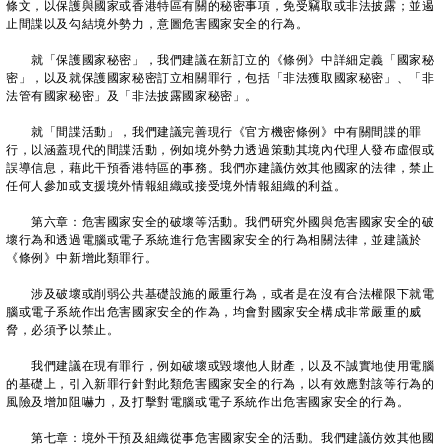
條文，以保護與國家或香港特區有關的秘密事項，免受竊取或非法披露；並遏
止間諜以及勾結境外勢力，意圖危害國家安全的行為。
就「保護國家秘密」，我們建議在新訂立的《條例》中詳細定義「國家秘
密」，以及就保護國家秘密訂立相關罪行，包括「非法獲取國家秘密」、「非
法管有國家秘密」及「非法披露國家秘密」。
就「間諜活動」，我們建議完善現行《官方機密條例》中有關間諜的罪
行，以涵蓋現代的間諜活動，例如境外勢力透過策動其境內代理人發布虛假或
誤導信息，藉此干預香港特區的事務。我們亦建議仿效其他國家的法律，禁止
任何人參加或支援境外情報組織或接受境外情報組織的利益。
第六章：危害國家安全的破壞等活動。我們研究外國與危害國家安全的破
壞行為和透過電腦或電子系統進行危害國家安全的行為相關法律，並建議於
《條例》中新增此類罪行。
涉及破壞或削弱公共基礎設施的嚴重行為，或者是在沒有合法權限下就電
腦或電子系統作出危害國家安全的作為，均會對國家安全構成非常嚴重的威
脅，必須予以禁止。
我們建議在現有罪行，例如破壞或毀壞他人財產，以及不誠實地使用電腦
的基礎上，引入新罪行針對此類危害國家安全的行為，以有效應對該等行為的
風險及增加阻嚇力，及打擊對電腦或電子系統作出危害國家安全的行為。
第七章：境外干預及組織從事危害國家安全的活動。我們建議仿效其他國