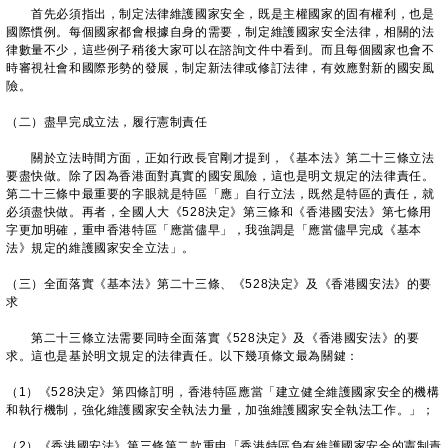
首先必須指出，制定法律維護國家安全，既是主權國家的固有權利，也是
國際慣例。每個國家都會根據自身的需要，制定維護國家安全法律，相關的法
律數量不少，這些例子稍後大家可以在諮詢文件中看到。而且每個國家也會不
時審視社會和國際形勢的發展，制定新法律或修訂法律，有效應對新的國安風
險。
（二）盡早完成立法，履行憲制責任
關於立法時間方面，正如行政長官剛才提到，《基本法》第二十三條立法
要盡快做。除了因為香港面對真實的國安風險，這也是明文規定的法律責任。
第二十三條中最重要的字眼就是特區「應」自行立法，既然是特區的責任，就
必須盡快做。再者，全國人大《528決定》第三條和《香港國安法》第七條用
字更加明確，重申香港特區「應當儘早」，我強調是「應當儘早完成《基本
法》規定的維護國家安全立法」。
（三）全面落實《基本法》第二十三條、《528決定》及《香港國安法》的要
求
第二十三條立法需要同時全面落實《528決定》及《香港國安法》的要
求。這也是基於明文規定的法律責任。以下幾項條文最為關鍵：
（1）《528決定》第四條訂明，香港特區應當「建立健全維護國家安全的機構
和執行機制，強化維護國家安全執法力量，加強維護國家安全執法工作。」；
（2）《香港國安法》第三條第二款重申「香港特區負有維護國家安全的憲制責