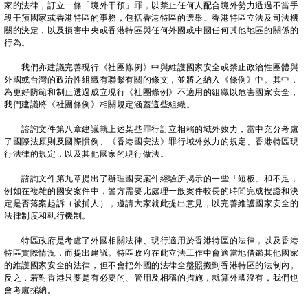
家的法律，訂立一條「境外干預」罪，以禁止任何人配合境外勢力透過不當手
段干預國家或香港特區的事務，包括香港特區的選舉、香港特區立法及司法機
關的決定，以及損害中央或香港特區與任何外國或中國任何其他地區的關係的
行為。
我們亦建議完善現行《社團條例》中與維護國家安全或禁止政治性團體與
外國或台灣的政治性組織有聯繫有關的條文，並將之納入《條例》中。其中，
為更好防範和制止透過成立現行《社團條例》不適用的組織以危害國家安全，
我們建議將《社團條例》相關規定涵蓋這些組織。
諮詢文件第八章建議就上述某些罪行訂立相稱的域外效力，當中充分考慮
了國際法原則及國際慣例、《香港國安法》罪行域外效力的規定、香港特區現
行法律的規定，以及其他國家的現行做法。
諮詢文件第九章提出了辦理國安案件經驗所揭示的一些「短板」和不足，
例如在複雜的國安案件中，警方需要比處理一般案件較長的時間完成搜證和決
定是否落案起訴（被捕人），邀請大家就此提出意見，以完善維護國家安全的
法律制度和執行機制。
特區政府是考慮了外國相關法律、現行適用於香港特區的法律，以及香港
特區實際情況，而提出建議。特區政府在此立法工作中會適當地借鑑其他國家
的維護國家安全的法律，但不會把外國的法律全盤照搬到香港特區的法制內。
反之，若對香港只要是有必要的、管用及相稱的措施，就算外國沒有，我們也
會考慮採納。