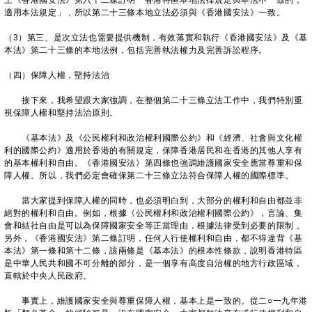
上《香港國安法》第六十二條訂明「香港特區本地法律規定與本法不一致的，
適用本法規定」，所以第二十三條本地立法必須與《香港國安法》一致。
（3）第三、是次立法也需要提供機制，有效落實和執行《香港國安法》及《基
本法》第二十三條的本地法例，包括完善執法權力及完善訴訟程序。
（四）保障人權，堅持法治
接下來，我希望跟大家強調，在整個第二十三條立法工作中，我們特別重
視保障人權和堅持法治原則。
《基本法》及《公民權利和政治權利國際公約》和《經濟、社會與文化權
利的國際公約》適用於香港的有關規定，保障香港居民和在香港的其他人享有
的基本權利和自由。《香港國安法》第四條也強調維護國家安全應當尊重和保
障人權。所以，我們必定會確保第二十三條立法符合保障人權的國際標準。
當大家提到保障人權的同時，也必須明白到，大部分的權利和自由都並非
絕對的權利和自由。例如，根據《公民權利和政治權利國際公約》，言論、集
會和結社自由是可以為保障國家安全等正當理由，根據法律受到必要的限制 。
另外，《香港國安法》第二條訂明，任何人行使權利和自由，都不得違背《基
本法》第一條和第十二條，該兩條是《基本法》的根本性條款，說明香港特區
是中華人民共和國不可分離的部分，是一個享有高度自治權的地方行政區域，
直轄於中央人民政府。
事實上，維護國家安全與尊重保障人權，基本上是一致的。從二○一九年港