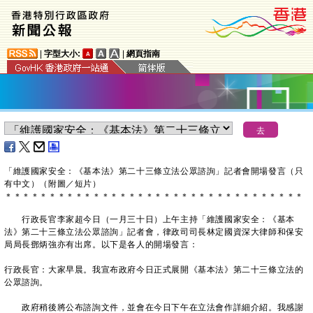
|
字型大小:
|
網頁指南
「維護國家安全：《基本法》第二十三條立法公眾諮詢」記者會開場發言（只
有中文）（附圖／短片）
＊
＊
＊
＊
＊
＊
＊
＊
＊
＊
＊
＊
＊
＊
＊
＊
＊
＊
＊
＊
＊
＊
＊
＊
＊
＊
＊
＊
＊
＊
＊
＊
＊
＊
行政長官李家超今日（一月三十日）上午主持「維護國家安全：《基本
法》第二十三條立法公眾諮詢」記者會，律政司司長林定國資深大律師和保安
局局長鄧炳強亦有出席。以下是各人的開場發言：
行政長官：大家早晨。我宣布政府今日正式展開《基本法》第二十三條立法的
公眾諮詢。
政府稍後將公布諮詢文件，並會在今日下午在立法會作詳細介紹。我感謝