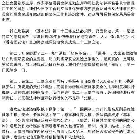
立法會梁君彥主席、保安事務委員會陳克勤主席和司法及法律事務委員會廖長
江主席的同意，我們今日下午會到立法會保安事務委員會及司法及法律事務委
員會的聯席會議介紹政府的諮詢工作和諮詢文件。律政司司長和保安局局長會
出席。
我在此強調，《基本法》第二十三條立法必須做、要盡快做。第一，這是
特區的憲制責任，香港回歸26年多仍未履行的憲制責任。人大《528決定》和
《香港國安法》更加再次強調要盡快完成第二十三條立法。
第二，社會經歷了二○一九年港版「顏色革命」、「黑暴」，大家都體驗和
明白到國家安全的重要性，明白到國家安全風險是嚴重的，是真實的，是可以
突如其來的。加上地緣政治日益複雜，我們必須盡快修補這塊「短板」，早一
日風險少一日。
第三，在第二十三條立法的同時，特區有責任落實《528決定》和《香港
國安法》所規定的責任和義務，完善香港特區維護國家安全的法律制度和執行
機制，以有效維護國家安全。我們在進行第二十三條立法時，必須同時履行有
關責任，以完善法律制度和執行機制的不足和「短板」。
這次立法建議採取以下原則：第一，「一國兩制」方針的最高原則是維護
國家主權、安全、發展利益；第二，尊重和保障人權，依法保護根據《基本
法》、《公民權利和政治權利國際公約》、《經濟、社會與文化權利的國際公
約》適用於香港特區的有關規定享有的包括言論、新聞、出版、結社、集會、
遊行、示威的自由在內的權利和自由；以及第三，對於危害國家安全的行為和
活動，應當按法治原則堅持積極預防和依法懲治。