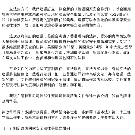
立法的方式，我們建議訂立一條全新的《維護國家安全條例》，以全面應
對香港特區現在或未來可能出現的國家安全風險，以及全面落實《528決定》
和《香港國安法》所規定的憲制責任和義務。這樣可以令香港的維護國家安全
的法律渾然一體，更加可以讓公眾清楚掌握立法範圍和內容。
這次政府制訂的建議，是綜合考慮了香港現時的法律、香港的實際情況和
大量外國相關法律。很多國家都根據自身面對的國家安全風險和需要，制定了
很多維護國家安全的法律，美國最少有21部，英國最少14部，加拿大最少五部
（應為最少九部），新加坡最少六部，澳洲最少四部，新西蘭最少兩部。政府
在這次立法工作中，會參考和借鑑其他國家的法律。
至於文件的內容，除了憲制責任、立法原則、立法方式以外，有關立法的
建議將包括修改一些現行法例，把一些普通法罪行轉為成文法，亦有建議一些
新的罪行。文件羅列外國的國家安全法律，幫助市民作參考和比較。文件亦會
介紹現行法律制度和執行機制的「短板」和不足。
我現在請律政司司長和保安局局長就諮詢文件作進一步介紹。我首先請律
政司司長。
律政司司長：多謝行政長官。我希望向各位進一步解釋《基本法》第二十三條
立法工作中，就基本法律原則方面，需要注意的幾個要點，主要有四大點。
（一）制定維護國家安全法律是國際慣例