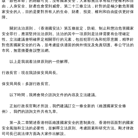
版「顏色革命」的經驗可見，沒有國家安全，大家都無法享有或行使權利和自
由，人身安全、財產也會受到威脅。第二十三條立法，針對的是極少數危害國
家安全的人，目的是要對所有人的生命、財產、投資、權利和自由提供更好保
障。
關於法治原則，《香港國安法》第五條規定，防範、制止和懲治危害國家
安全罪行，應當堅持法治原則。法治的其中一項原則是法律需要有合理確定
性。立法建議會明確界定相關罪行的元素，包括犯罪行為和犯罪意圖，精準針
對危害國家安全的行為，並考慮提供適當的例外情況及免責辯護。奉公守法的
市民，無需擔憂會誤墮法網。
以上是我就着法律原則的一些解釋。
行政長官：現在我請保安局局長。
保安局局長︰多謝行政長官。
以下時間，我將會簡介諮詢文件的內容及立法建議。
正如行政長官剛才所說，我們建議訂立一條全新的《維護國家安全條
例》。我們的諮詢文件共有九章。
第一及二章闡述香港特區維護國家安全的憲制責任、香港特區面對的國家
安全風險和立法的必要性，並解釋立法原則、考慮因素和研究方法。剛才律政
司司長已就法律方面為大家作出解說。