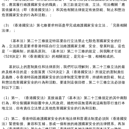
任，應當履行維護國家安全的職責」；第三款規定行政、立法、司法機關「應
當依據本法（即《香港國安法》）和其他有關法律規定有效防範、制止和懲治
危害國家安全的行為和活動」；
（3）《香港國安法》第七條要求特區盡早完成維護國家安全立法，「完善相關
法律」；
《基本法》第二十三條規定特區要自行立法禁止七類危害國家安全的行
為，立法原意是要求香港特區自行立法維護國家主權、安全、發展利益。這也
是「一國兩制」的最高原則。《基本法》第二十三條的規定，與我剛才引述
《528決定》和《香港國安法》的相關規定，是完全一致，相輔相成的。
基於以上的憲制責任和法律原則，我們可以理解到，第二十三條立法的最
終及根本目的是：全面落實《528決定》及《香港國安法》所規定的憲制責任
及義務，令香港特區維護國家安全的法律制度完整管用，持續有效防範、制止
和懲治危害國家安全的行為和活動。要達到這個目標，第二十三條立法必須做
到以下三點：
（1）第一、《香港國安法》直接涵蓋了《基本法》第二十三條規定的其中兩類
行為，即分裂國家和顛覆中央人民政府。雖然特區無需再就這兩類罪行進行本
地立法，但有責任立法禁止其他危害國家安全的行為和活動。
（2）第二、香港特區維護國家安全的本地法律和普通法制度必須與《香港國安
法》緊密銜接、兼容和互補，形成一個有效的維護國家安全的法律體系。再加