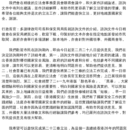
我們會在稍後的立法會事務委員會聯席會議中，和大家作詳細論述。諮詢
文件中有列出建議，並作詳細解釋，有助市民更容易了解立法背後的理據。我
希望各位能夠支持是次的立法工作，讓我們能盡快立法，更好地維護國家安
全。謝謝。
行政長官：多謝律政司司長和保安局局長就諮詢文件的介紹。諮詢文件今日稍
後會在保安局網頁公布，歡迎下載，印製好的文本亦會在指定地點派發給市民
取閱，政府亦會舉行多場講解，除本地外，亦會針對外國領事、外國商會等。
我們歡迎市民在諮詢期內，即由今日起至二月二十八日提供意見。我們在
決定諮詢期時作了詳細考慮。第一，諮詢文件很詳細地介紹了政府的建議，指
出香港面對哪些國家安全風險、政府的詳細考慮和分析，包括參考不同國家的
法律，讓市民可以更容易、更清晰地明白問題所在，幫助他們提供意見。第
二，社會普遍已有共識，我們要盡快將第二十三條的立法工作完成，早一日得
一日。這個共識在上星期的立法會「行政長官互動交流答問會」上已展現得很
清楚和強烈。第三，社會經歷了二○一九年港版「顏色革命」、「黑暴」，大家
都體驗和明白到國家安全的重要性，明白到國家安全風險是真實的、可以突如
其來的，加上地緣政治日益複雜，我們必須盡快修補好這塊「短板」，早一日
風險少一日。第四，自從《香港國安法》生效後，我們有了國家安全工作的實
踐經驗，法庭亦有審理國家安全案件的經驗，這些實踐經驗讓我們更了解這方
面的問題，社會亦因為這些實踐經驗更加認識問題，有助市民提供意見。第
五，外國有大量法律條文和執行經驗讓我們參考，均已羅列在諮詢文件中，對
市民提供意見有很大幫助。
我希望可以盡快完成第二十三條立法，為這個一直纏繞香港26年的問題寫