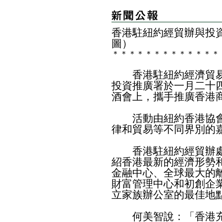
​香港駐紐約經貿辦與投
圖）
＊
＊
＊
＊
＊
＊
＊
＊
＊
＊
＊
＊
＊
香港駐紐約經濟貿易
投資推廣署於一月二十
酒會上，攜手推廣香港
活動由紐約香港協會
律和貿易等不同界別的
香港駐紐約經貿辦處
紹香港最新的經濟形勢
金融中心、全球最大的
財富管理中心和初創企
立家族辦公室的最佳地
何美智說：「香港充