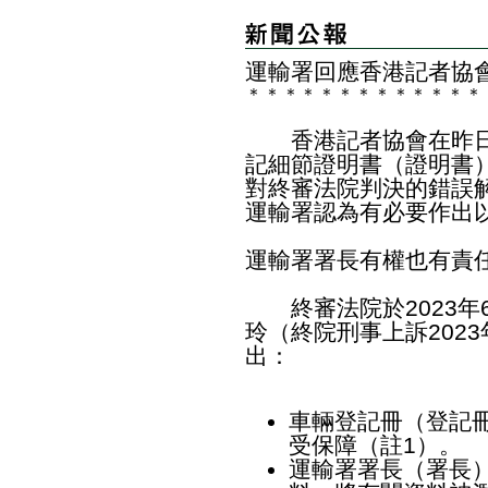
​運輸署回應香港記者協
＊
＊
＊
＊
＊
＊
＊
＊
＊
＊
＊
＊
＊
香港記者協會在昨日
記細節證明書（證明書
對終審法院判決的錯誤
運輸署認為有必要作出
運輸署署長有權也有責
終審法院於2023年
玲（終院刑事上訴202
出：
車輛登記冊（登記
受保障（註1）。
運輸署署長（署長