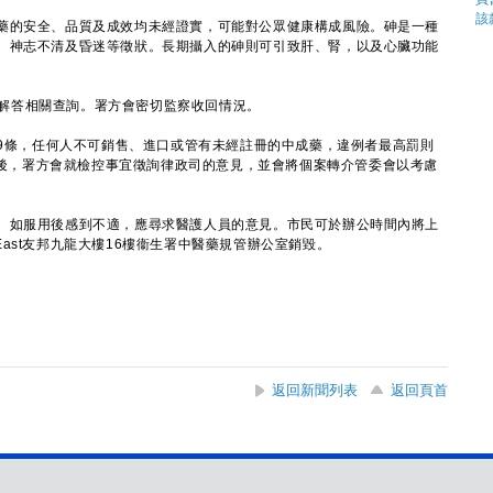
的安全、品質及成效均未經證實，可能對公眾健康構成風險。砷是一種
、神志不清及昏迷等徵狀。長期攝入的砷則可引致肝、腎，以及心臟功能
）解答相關查詢。署方會密切監察收回情況。
9條，任何人不可銷售、進口或管有未經註冊的中成藥，違例者最高罰則
完成後，署方會就檢控事宜徵詢律政司的意見，並會將個案轉介管委會以考慮
。如服用後感到不適，應尋求醫護人員的意見。市民可於辦公時間內將上
k East友邦九龍大樓16樓衞生署中醫藥規管辦公室銷毀。
返回新聞列表
返回頁首