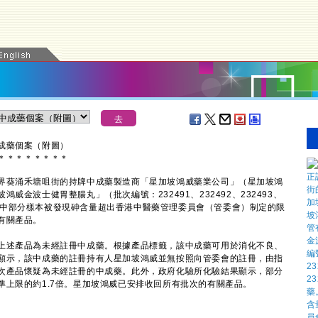
成藥個案（附圖）
＊
＊
＊
＊
＊
＊
＊
＊
葵涌禾塘咀街的持牌中成藥製造商「星加坡鴻威藥業公司」（星加坡鴻
金波士健胃整腸丸」（批次編號：232491、232492、232493、
藥。當中部分樣本被發現砷含量超出香港中醫藥管理委員會（管委會）制定的限
有關產品。
述產品為未經註冊中成藥。根據產品標籤，該中成藥可用於消化不良、
顯示，該中成藥的註冊持有人星加坡鴻威並無按照向管委會的註冊，由指
次產品懷疑為未經註冊的中成藥。此外，政府化驗所化驗結果顯示，部分
準上限的約1.7倍。星加坡鴻威已安排收回所有批次的有關產品。