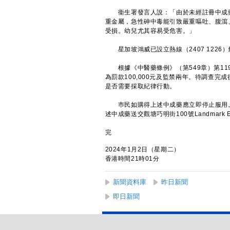
衞生署發言人說：「由於未經註冊中成藥
重金屬，急性砷中毒能引致嚴重嘔吐、腹瀉
受損。幼兒尤其容易受危害。」
星加坡鴻威已設立熱線（2407 1226
根據《中醫藥條例》（第549章）第11
為罰款100,000元及監禁兩年。待調查
是否需要採取紀律行動。
​巿民如購得上述中成藥應立即停止服用
述中成藥送交觀塘巧明街100號Landmar
完
2024年1月2日（星期二）
香港時間21時01分
新聞資料庫
昨日新聞
即日新聞