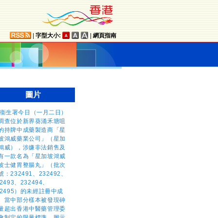
|
字型大小:
|
網頁指南
圖片