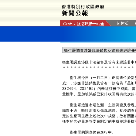
衞生署調查涉嫌非法銷售及管有未經註冊中
＊
＊
＊
＊
＊
＊
＊
＊
＊
＊
＊
＊
＊
＊
＊
＊
＊
＊
＊
衞生署今日（一月二日）正調查位於新界
威），涉嫌非法銷售及管有一款名為「星加坡鴻威
232494、232495）的未經註冊中成
量標準。星加坡鴻威已安排收回所有批次的
衞生署透過市場監測，主動調查及發現上
腸胃不適、嘔吐泄瀉及傷風感冒。初步調查
定的生產商生產上述批次中成藥，故有關批
樣本的含砷量為管委會制定的中成藥註冊標
衞生署的調查仍在進行中。