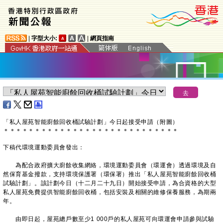
|
字型大小:
|
網頁指南
「私人屋苑智能廚餘回收桶試驗計劃」今日起接受申請（附圖）
＊
＊
＊
＊
＊
＊
＊
＊
＊
＊
＊
＊
＊
＊
＊
＊
＊
＊
＊
＊
＊
＊
＊
＊
＊
＊
＊
＊
下稿代環境運動委員會發出：
為配合政府擴大廚餘收集網絡，環境運動委員會（環運會）透過環境及自
然保育基金撥款，支持環境保護署（環保署）推出「私人屋苑智能廚餘回收桶
試驗計劃」。該計劃今日（十二月二十九日）開始接受申請，為合資格的大型
私人屋苑免費提供智能廚餘回收桶，包括安裝及相關的維修保養服務，為期兩
年。
由即日起，屋苑總戶數至少1 000戶的私人屋苑可向環運會申請參與試驗