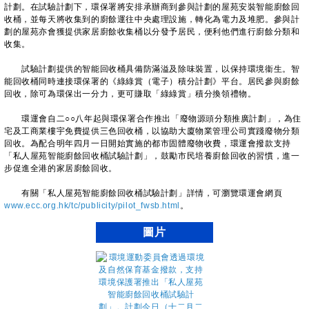
計劃。在試驗計劃下，環保署將安排承辦商到參與計劃的屋苑安裝智能廚餘回
收桶，並每天將收集到的廚餘運往中央處理設施，轉化為電力及堆肥。參與計
劃的屋苑亦會獲提供家居廚餘收集桶以分發予居民，便利他們進行廚餘分類和
收集。
試驗計劃提供的智能回收桶具備防滿溢及除味裝置，以保持環境衞生。智
能回收桶同時連接環保署的《綠綠賞（電子）積分計劃》平台。居民參與廚餘
回收，除可為環保出一分力，更可賺取「綠綠賞」積分換領禮物。
環運會自二○○八年起與環保署合作推出「廢物源頭分類推廣計劃」，為住
宅及工商業樓宇免費提供三色回收桶，以協助大廈物業管理公司實踐廢物分類
回收。為配合明年四月一日開始實施的都市固體廢物收費，環運會撥款支持
「私人屋苑智能廚餘回收桶試驗計劃」，鼓勵市民培養廚餘回收的習慣，進一
步促進全港的家居廚餘回收。
有關「私人屋苑智能廚餘回收桶試驗計劃」詳情，可瀏覽環運會網頁
www.ecc.org.hk/tc/publicity/pilot_fwsb.html
。
圖片