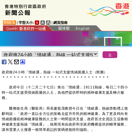
|
字型大小:
|
網頁指南
政府推24小時「情緒通」熱線 一站式支援情緒困擾人士（附圖）
＊
＊
＊
＊
＊
＊
＊
＊
＊
＊
＊
＊
＊
＊
＊
＊
＊
＊
＊
＊
＊
＊
＊
＊
＊
＊
＊
＊
＊
政府今日（十二月二十七日）推出「情緒通」18111熱線，每日二十四小
時一站式支援受情緒困擾的人士，為他們提供即時的精神健康支援及轉介服
務。
醫務衞生局（醫衞局）局長盧寵茂教授今日在「情緒通」熱線啓動禮上致
辭時說：「政府一直以全方位的策略去提升市民的精神健康。為了更及時向有
情緒困擾或精神健康疑難的人士第一時間提供支援，政府首次全資設立這條精
神健康支援熱線『情緒通』，統籌現有由政府和非政府機構提供的輔導服務，
讓有需要人士撥通一個簡單易記的號碼便能得到協助。」