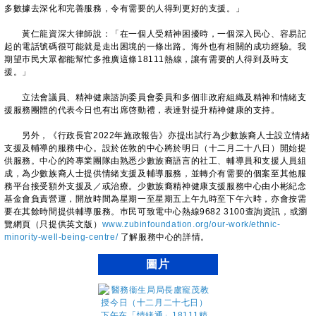
多數據去深化和完善服務，令有需要的人得到更好的支援。」
黃仁龍資深大律師說：「在一個人受精神困擾時，一個深入民心、容易記
起的電話號碼很可能就是走出困境的一條出路。海外也有相關的成功經驗。我
期望巿民大眾都能幫忙多推廣這條18111熱線，讓有需要的人得到及時支
援。」
立法會議員、精神健康諮詢委員會委員和多個非政府組織及精神和情緒支
援服務團體的代表今日也有出席啓動禮，表達對提升精神健康的支持。
另外，《行政長官2022年施政報告》亦提出試行為少數族裔人士設立情緒
支援及輔導的服務中心。設於佐敦的中心將於明日（十二月二十八日）開始提
供服務。中心的跨專業團隊由熟悉少數族裔語言的社工、輔導員和支援人員組
成，為少數族裔人士提供情緒支援及輔導服務，並轉介有需要的個案至其他服
務平台接受額外支援及／或治療。少數族裔精神健康支援服務中心由小彬紀念
基金會負責營運，開放時間為星期一至星期五上午九時至下午六時，亦會按需
要在其餘時間提供輔導服務。巿民可致電中心熱線9682 3100查詢資訊，或瀏
覽網頁（只提供英文版）
www.zubinfoundation.org/our-work/ethnic-
minority-well-being-centre/
了解服務中心的詳情。
圖片