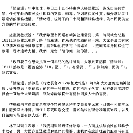
「情緒通」年中無休，每日二十四小時由專人接聽電話，為來自任何背
景、任何年齡的市民提供即時的支援、輔導，並因應個案性質，轉介求助者往
最適切的服務機構。「情緒通」統籌了約二十間相關服務機構，為巿民提供全
方位的精神支援服務。
盧寵茂教授說：「我們希望市民遇有精神健康需要，第一時間就會想起
18111這個電話號碼，將『情緒通』作為他們求助的第一站。大家身邊若有家
人或朋友有精神健康需要，請鼓勵他們致電『情緒通』，照顧者本身同樣也可
致電，尋求適時支援。我們一定會『陪你傾 聽你講』。」
「政府花了心思去挑選一個易記的熱線號碼。大家只要記得『情緒通』
18111熱線是：覆蓋全港『18』區，『1』有需要，『1』條熱線，提供『1』
站式支援。」
「情緒通」熱線是《行政長官2022年施政報告》內為加大力度促進精神健
康，提升巿民「幸福感」的其中一項措施。從其構思至落實，精神健康諮詢委
員會一直給予大量建議，讓熱線能最切合有精神困擾人士的需要。
啓動禮的主禮嘉賓還有現任精神健康諮詢委員會主席林正財醫生和前主席
黃仁龍資深大律師。兩任主席更即場交流，講述熱線的理念和落實過程，以及
日後如何能更有效支援巿民。
林正財醫生表示：「我們期望通過這條熱線，一方面提供綜合性的服務予
求助者，另一方面亦更透徹理解他們的需要，讓我們在設計往後的服務時有更