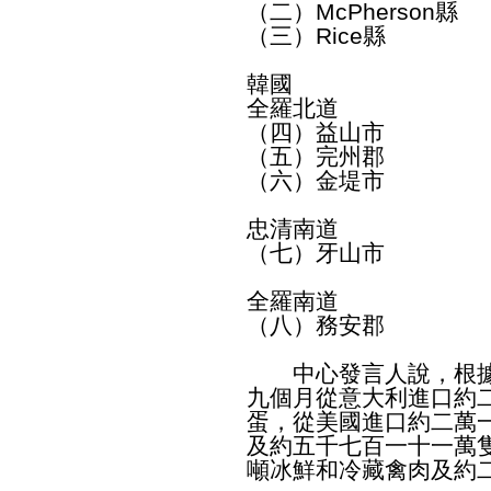
（二）McPherson縣
（三）Rice縣
韓國
全羅北道
（四）益山市
（五）完州郡
（六）金堤市
忠清南道
（七）牙山市
全羅南道
（八）務安郡
中心發言人說，根據
九個月從意大利進口約
蛋，從美國進口約二萬
及約五千七百一十一萬
噸冰鮮和冷藏禽肉及約