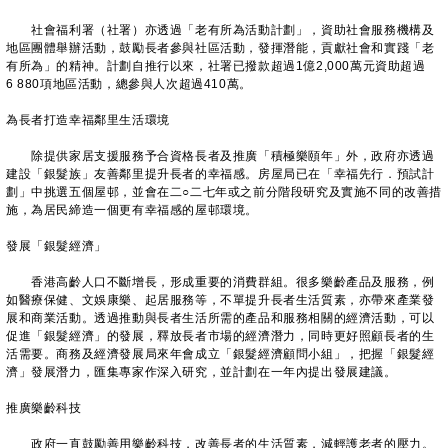
社會福利署（社署）亦透過「老有所為活動計劃」，資助社會服務機構及
地區團體舉辦活動，鼓勵長者參與社區活動，發揮潛能，貢獻社會和實踐「老
有所為」的精神。計劃自推行以來，社署已撥款超過1億2,000萬元資助超過
6 880項地區活動，總參與人次超過410萬。
為長者打造幸福鄰里生活環境
除提供家居支援服務予合資格長者及推廣「積極樂頤年」外，政府亦透過
建設「銀髮族」友善鄰里提升長者的幸福感。房屋局已在「幸福先行．預試計
劃」中挑選五個屋邨，並會在二○二七年或之前分階段研究及實施不同的改善措
施，為居民締造一個更有幸福感的屋邨環境。
發展「銀髮經濟」
香港高齡人口不斷增長，形成重要的消費群組。很多樂齡產品及服務，例
如醫療保健、文娛康樂、起居服務等，不單提升長者生活質素，亦帶來產業發
展和商業活動。透過推動與長者生活所需的產品和服務相關的經濟活動，可以
促進「銀髮經濟」的發展，釋放長者市場的經濟潛力，同時更好照顧長者的生
活需要。商務及經濟發展局來年會成立「銀髮經濟顧問小組」，把握「銀髮經
濟」發展潛力，匯集專家作深入研究，並計劃在一年內提出發展建議。
推廣樂齡科技
政府一直鼓勵善用樂齡科技，改善長者的生活質素，減輕護老者的壓力。