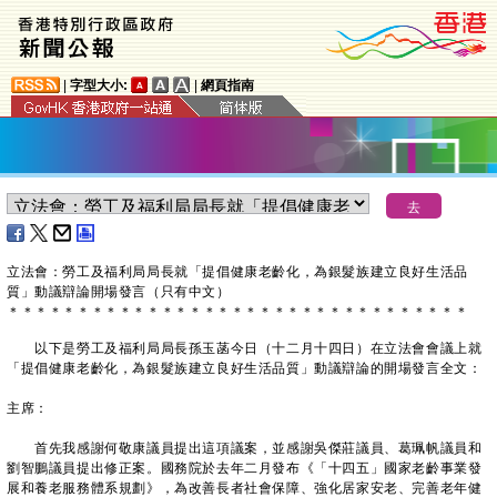
|
字型大小:
|
網頁指南
立法會：勞工及福利局局長就「提倡健康老齡化，為銀髮族建立良好生活品
質」動議辯論開場發言（只有中文）
＊
＊
＊
＊
＊
＊
＊
＊
＊
＊
＊
＊
＊
＊
＊
＊
＊
＊
＊
＊
＊
＊
＊
＊
＊
＊
＊
＊
＊
＊
＊
＊
＊
以下是勞工及福利局局長孫玉菡今日（十二月十四日）在立法會會議上就
「提倡健康老齡化，為銀髮族建立良好生活品質」動議辯論的開場發言全文：
主席：
首先我感謝何敬康議員提出這項議案，並感謝吳傑莊議員、葛珮帆議員和
劉智鵬議員提出修正案。國務院於去年二月發布《「十四五」國家老齡事業發
展和養老服務體系規劃》，為改善長者社會保障、強化居家安老、完善老年健