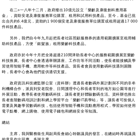
在二○一八年十二月，政府撥出10億元設立「樂齡及康復創科應用基
金」，資助安老及康復服務單位購置、租用和試用科技產品。至今，基金已批
出合共約6.4億元，資助約1 900個安老及康復服務單位購置或租用超過17 000
件科技產品。
另外，我們自今年九月起把長者社區照顧服務券的適用範圍擴展至租用輔
助科技產品，方便「銀髮族」租用樂齡科技產品。
政府亦於今年十月把全港超過210間津助長者中心的服務範圍擴展至樂齡
科技推廣。長者中心會透過舉辦講座、工作坊等不同活動，使長者能接觸及學
習使用智能手機、應用軟件等科技產品。當長者會員使用數碼科技遇到困難
時，長者中心會為他們提供適切支援。
政府資訊科技總監辦公室（資科辦）透過長者數碼外展計劃與不同的非牟
利機構合作，派員到安老院舍、日間護理中心和長者常到的地方如公園等進行
外展活動，教導長者使用數碼科技，讓長者更好體驗數碼生活。資科辦也推出
長者進階數碼培訓計劃和網上學習平台「樂齡IT易學站」等，讓長者可按個人
需要及興趣學習數碼科技，包括使用智能手機和流動應用程式，學習如何使用
電子點餐、網上購物、使用電子錢包和網絡安全等知識。
總結
主席，我與醫務衞生局副局長會細心聆聽議員的發言，在總結時再就議員
的意見作出回應。多謝主席。