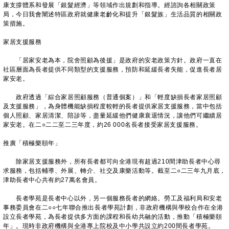
康支撐體系和發展「銀髮經濟」等領域作出規劃和指導。經諮詢各相關政策
局，今日我會闡述特區政府就健康老齡化和提升「銀髮族」生活品質的相關政
策措施。
家居支援服務
「居家安老為本，院舍照顧為後援」是政府的安老政策方針。政府一直在
社區層面為長者提供不同類型的支援服務，預防和延緩長者失能，促進長者居
家安老。
政府透過「綜合家居照顧服務（普通個案）」和「輕度缺損長者家居照顧
及支援服務」，為身體機能缺損程度較輕的長者提供家居支援服務，當中包括
個人照顧、家居清潔、陪診等，盡量延緩他們健康衰退情況，讓他們可繼續居
家安老。在二○二二至二三年度，約26 000名長者接受家居支援服務。
推廣「積極樂頤年」
除家居支援服務外，所有長者都可向全港現有超過210間津助長者中心尋
求服務，包括輔導、外展、轉介、社交及康樂活動等。截至二○二三年九月底，
津助長者中心共有約27萬名會員。
長者學苑是長者中心以外，另一個服務長者的網絡。勞工及福利局和安老
事務委員會在二○○七年聯合推出長者學苑計劃，非政府機構與學校合作在全港
設立長者學苑，為長者提供多方面的課程和長幼共融的活動，推動「積極樂頤
年」。現時非政府機構與全港專上院校及中小學共設立約200間長者學苑。