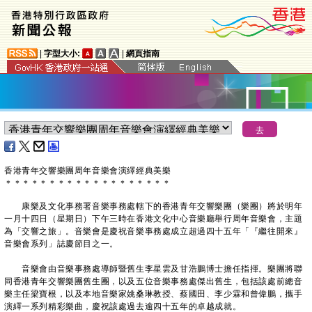
|
字型大小:
|
網頁指南
香港青年交響樂團周年音樂會演繹經典美樂
＊
＊
＊
＊
＊
＊
＊
＊
＊
＊
＊
＊
＊
＊
＊
＊
＊
＊
＊
康樂及文化事務署音樂事務處轄下的香港青年交響樂團（樂團）將於明年
一月十四日（星期日）下午三時在香港文化中心音樂廳舉行周年音樂會，主題
為「交響之旅」。音樂會是慶祝音樂事務處成立超過四十五年「『繼往開來』
音樂會系列」誌慶節目之一。
音樂會由音樂事務處導師暨舊生李星雲及甘浩鵬博士擔任指揮。樂團將聯
同香港青年交響樂團舊生團，以及五位音樂事務處傑出舊生，包括該處前總音
樂主任梁寶根，以及本地音樂家姚桑琳教授、蔡國田、李少霖和曾偉鵬，攜手
演繹一系列精彩樂曲，慶祝該處過去逾四十五年的卓越成就。