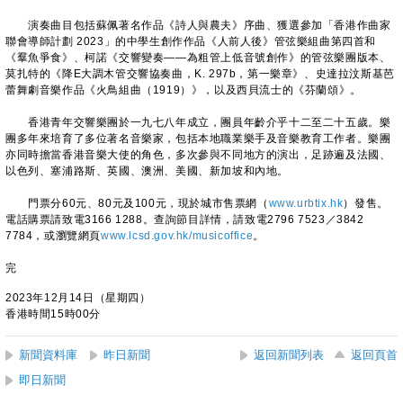
演奏曲目包括蘇佩著名作品《詩人與農夫》序曲、獲選參加「香港作曲家
聯會導師計劃 2023」的中學生創作作品《人前人後》管弦樂組曲第四首和
《羣魚爭食》、柯諾《交響變奏——為粗管上低音號創作》的管弦樂團版本、
莫扎特的《降E大調木管交響協奏曲，K. 297b，第一樂章》、史達拉汶斯基芭
蕾舞劇音樂作品《火鳥組曲（1919）》，以及西貝流士的《芬蘭頌》。
香港青年交響樂團於一九七八年成立，團員年齡介乎十二至二十五歲。樂
團多年來培育了多位著名音樂家，包括本地職業樂手及音樂教育工作者。樂團
亦同時擔當香港音樂大使的角色，多次參與不同地方的演出，足跡遍及法國、
以色列、塞浦路斯、英國、澳洲、美國、新加坡和內地。
門票分60元、80元及100元，現於城市售票網（
www.urbtix.hk
）發售。
電話購票請致電3166 1288。查詢節目詳情，請致電2796 7523／3842
7784，或瀏覽網頁
www.lcsd.gov.hk/musicoffice
。
完
2023年12月14日（星期四）
香港時間15時00分
新聞資料庫
昨日新聞
返回新聞列表
返回頁首
即日新聞