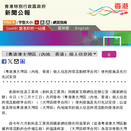
|
字型大小:
|
網頁指南
《粵港澳大灣區（內地、香港）個人信息跨境流動標準合同》便利措施及先行
先試安排
＊
＊
＊
＊
＊
＊
＊
＊
＊
＊
＊
＊
＊
＊
＊
＊
＊
＊
＊
＊
＊
＊
＊
＊
＊
＊
＊
＊
＊
＊
＊
＊
＊
＊
創新科技及工業局（創科及工業局）與國家互聯網信息辦公室（國家網信
辦）今日（十二月十三日）共同發布《粵港澳大灣區（內地、香港）個人信息
跨境流動標準合同》（《大灣區標準合同》）便利措施及先行先試安排，以促
進及簡化粵港澳大灣區（大灣區）內地城市的個人信息跨境流動到香港的安
排。
按今年六月創科及工業局與國家網信辦共同簽署的《促進粵港澳大灣區數
據跨境流動的合作備忘錄》的協議框架，《大灣區標準合同》為首項推動大灣