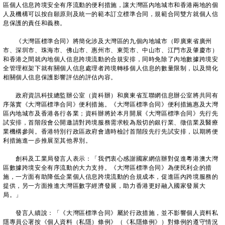
區個人信息跨境安全有序流動的便利措施，讓大灣區內地城市和香港兩地的個
人及機構可以按自願原則及統一的範本訂立標準合同，規範合同雙方就個人信
息保護的責任和義務。
《大灣區標準合同》將簡化涉及大灣區的九個內地城市（即廣東省廣州
市、深圳市、珠海市、佛山市、惠州市、東莞市、中山市、江門市及肇慶市）
和香港之間就內地個人信息跨境流動的合規安排，同時免除了內地數據跨境安
全管理框架下就有關個人信息處理者跨境轉移個人信息的數量限制，以及簡化
相關個人信息保護影響評估的評估內容。
政府資訊科技總監辦公室（資科辦）和廣東省互聯網信息辦公室將共同有
序落實《大灣區標準合同》便利措施。《大灣區標準合同》便利措施惠及大灣
區內地城市及香港各行各業；資科辦將於本月開展《大灣區標準合同》先行先
試安排，首階段會公開邀請對跨境服務需求較為殷切的銀行業、徵信業及醫療
業機構參與。香港特別行政區政府會適時檢討首階段先行先試安排，以期將便
利措施進一步推展至其他界別。
創科及工業局發言人表示：「我們衷心感謝國家網信辦對促進粵港澳大灣
區數據跨境安全有序流動的大力支持。《大灣區標準合同》為便民利企的措
施，一方面有助降低企業個人信息跨境流動的合規成本，促進區內跨境服務的
提供，另一方面推進大灣區數字經濟發展，助力香港更好融入國家發展大
局。」
發言人續說：「《大灣區標準合同》屬於行政措施，並不影響個人資料私
隱專員公署按《個人資料（私隱）條例》（《私隱條例》）對條例的遵守情況