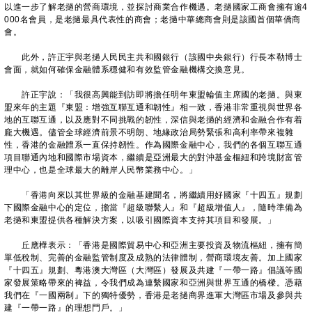
以進一步了解老撾的營商環境，並探討商業合作機遇。老撾國家工商會擁有逾4
000名會員，是老撾最具代表性的商會；老撾中華總商會則是該國首個華僑商
會。
此外，許正宇與老撾人民民主共和國銀行（該國中央銀行）行長本勒博士
會面，就如何確保金融體系穩健和有效監管金融機構交換意見。
許正宇說：「我很高興能到訪即將擔任明年東盟輪值主席國的老撾。與東
盟來年的主題『東盟：增強互聯互通和韌性』相一致，香港非常重視與世界各
地的互聯互通，以及應對不同挑戰的韌性，深信與老撾的經濟和金融合作有着
龐大機遇。儘管全球經濟前景不明朗、地緣政治局勢緊張和高利率帶來複雜
性，香港的金融體系一直保持韌性。作為國際金融中心，我們的各個互聯互通
項目聯通內地和國際市場資本，繼續是亞洲最大的對沖基金樞紐和跨境財富管
理中心，也是全球最大的離岸人民幣業務中心。」
「香港向來以其世界級的金融基建聞名，將繼續用好國家『十四五』規劃
下國際金融中心的定位，擔當『超級聯繫人』和『超級增值人』，隨時準備為
老撾和東盟提供各種解決方案，以吸引國際資本支持其項目和發展。」
丘應樺表示：「香港是國際貿易中心和亞洲主要投資及物流樞紐，擁有簡
單低稅制、完善的金融監管制度及成熟的法律體制，營商環境友善。加上國家
『十四五』規劃、粵港澳大灣區（大灣區）發展及共建『一帶一路』倡議等國
家發展策略帶來的裨益，令我們成為連繫國家和亞洲與世界互通的橋樑。憑藉
我們在『一國兩制』下的獨特優勢，香港是老撾商界進軍大灣區市場及參與共
建『一帶一路』的理想門戶。」