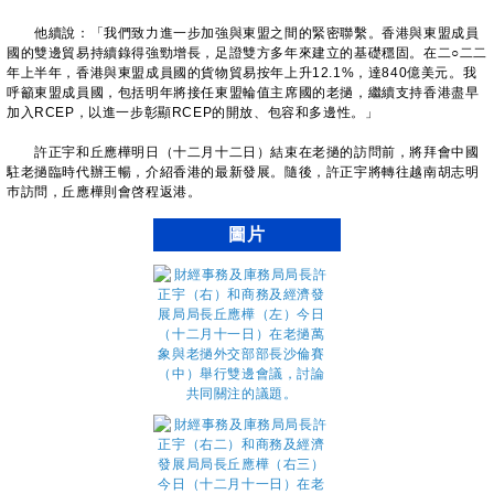
他續說：「我們致力進一步加強與東盟之間的緊密聯繫。香港與東盟成員
國的雙邊貿易持續錄得強勁增長，足證雙方多年來建立的基礎穩固。在二○二二
年上半年，香港與東盟成員國的貨物貿易按年上升12.1%，達840億美元。我
呼籲東盟成員國，包括明年將接任東盟輪值主席國的老撾，繼續支持香港盡早
加入RCEP，以進一步彰顯RCEP的開放、包容和多邊性。」
許正宇和丘應樺明日（十二月十二日）結束在老撾的訪問前，將拜會中國
駐老撾臨時代辦王暢，介紹香港的最新發展。隨後，許正宇將轉往越南胡志明
巿訪問，丘應樺則會啓程返港。
圖片