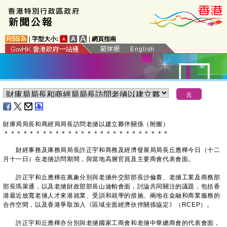
|
字型大小:
|
網頁指南
財庫局局長和商經局局長訪問老撾以建立夥伴關係（附圖）
＊
＊
＊
＊
＊
＊
＊
＊
＊
＊
＊
＊
＊
＊
＊
＊
＊
＊
＊
＊
＊
＊
＊
＊
＊
＊
財經事務及庫務局局長許正宇和商務及經濟發展局局長丘應樺今日（十二
月十一日）在老撾訪問期間，與當地高層官員及主要商會代表會面。
許正宇和丘應樺在萬象分別與老撾外交部部長沙倫賽、老撾工業及商務部
部長瑪萊通，以及老撾財政部部長山迪帕會面，討論共同關注的議題，包括香
港最近放寬老撾人才來港就業、受訓和就學的措施、兩地在金融和商業服務的
合作空間，以及香港爭取加入《區域全面經濟伙伴關係協定》（RCEP）。
許正宇和丘應樺亦分別與老撾國家工商會和老撾中華總商會的代表會面，