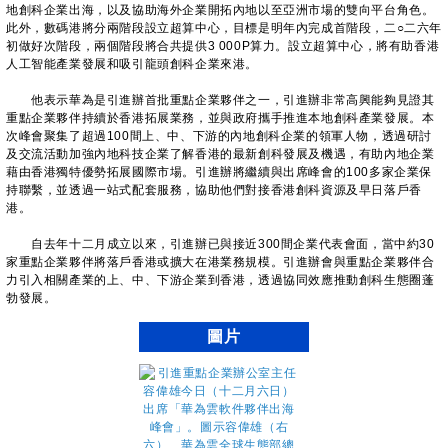
地創科企業出海，以及協助海外企業開拓內地以至亞洲市場的雙向平台角色。
此外，數碼港將分兩階段設立超算中心，目標是明年內完成首階段，二○二六年
初做好次階段，兩個階段將合共提供3 000P算力。設立超算中心，將有助香港
人工智能產業發展和吸引龍頭創科企業來港。
他表示華為是引進辦首批重點企業夥伴之一，引進辦非常高興能夠見證其
重點企業夥伴持續於香港拓展業務，並與政府攜手推進本地創科產業發展。本
次峰會聚集了超過100間上、中、下游的內地創科企業的領軍人物，透過研討
及交流活動加強內地科技企業了解香港的最新創科發展及機遇，有助內地企業
藉由香港獨特優勢拓展國際市場。引進辦將繼續與出席峰會的100多家企業保
持聯繫，並透過一站式配套服務，協助他們對接香港創科資源及早日落戶香
港。
自去年十二月成立以來，引進辦已與接近300間企業代表會面，當中約30
家重點企業夥伴將落戶香港或擴大在港業務規模。引進辦會與重點企業夥伴合
力引入相關產業的上、中、下游企業到香港，透過協同效應推動創科生態圈蓬
勃發展。
圖片