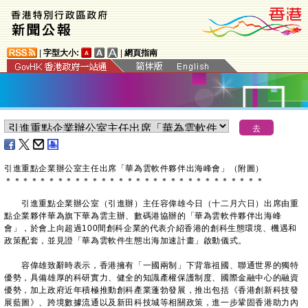
|
字型大小:
|
網頁指南
引進重點企業辦公室主任出席「華為雲軟件夥伴出海峰會」（附圖）
＊
＊
＊
＊
＊
＊
＊
＊
＊
＊
＊
＊
＊
＊
＊
＊
＊
＊
＊
＊
＊
＊
＊
＊
＊
＊
＊
＊
＊
＊
​引進重點企業辦公室（引進辦）主任容偉雄今日（十二月六日）出席由重
點企業夥伴華為旗下華為雲主辦、數碼港協辦的「華為雲軟件夥伴出海峰
會」，於會上向超過100間創科企業的代表介紹香港的創科生態環境、機遇和
政策配套，並見證「華為雲軟件生態出海加速計畫」啟動儀式。
容偉雄致辭時表示，香港擁有「一國兩制」下背靠祖國、聯通世界的獨特
優勢，具備雄厚的科研實力、健全的知識產權保護制度、國際金融中心的融資
優勢，加上政府近年積極推動創科產業蓬勃發展，推出包括《香港創新科技發
展藍圖》、跨境數據流通以及新田科技城等相關政策，進一步鞏固香港助力內