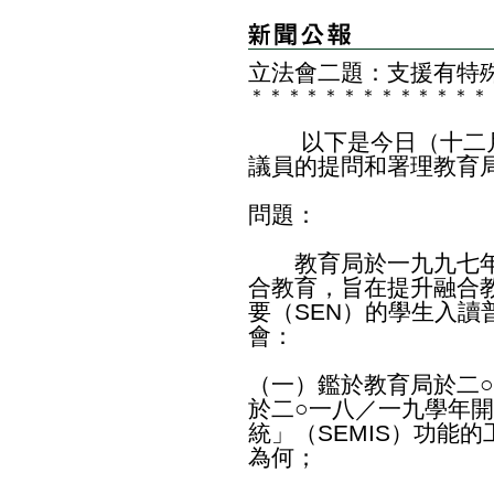
立法會二題：支援有特
＊
＊
＊
＊
＊
＊
＊
＊
＊
＊
＊
＊
＊
以下是今日（十二月
議員的提問和署理教育
問題：
教育局於一九九七年
合教育，旨在提升融合
要（SEN）的學生入讀
會：
（一）鑑於教育局於二
於二○一八／一九學年
統」（SEMIS）功能
為何；