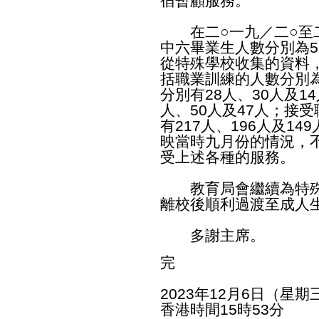
宿暫顧服務。
在二○一九／二○至二
中六畢業生人數分別為55
從特殊學校收集的資料
括職業訓練的人數分別為1
分別有28人、30人及1
人、50人及47人；接
有217人、196人及1
映當時九月份的情況，
受上述各種的服務。
教育局會繼續為特殊
離校後順利過渡至成人
多謝主席。
完
2023年12月6日（星期
香港時間15時53分