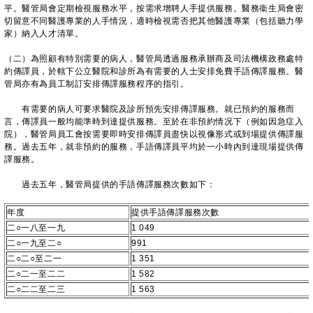
平。醫管局會定期檢視服務水平，按需求增聘人手提供服務。醫務衞生局會密
切留意不同醫護專業的人手情況，適時檢視需否把其他醫護專業（包括聽力學
家）納入人才清單。
（二）為照顧有特別需要的病人，醫管局透過服務承辦商及司法機構政務處特
約傳譯員，於轄下公立醫院和診所為有需要的人士安排免費手語傳譯服務。醫
管局亦有為員工制訂安排傳譯服務程序的指引。
有需要的病人可要求醫院及診所預先安排傳譯服務。就已預約的服務而
言，傳譯員一般均能準時到達提供服務。至於在非預約情况下（例如因急症入
院），醫管局員工會按需要即時安排傳譯員盡快以視像形式或到場提供傳譯服
務。過去五年，就非預約的服務，手語傳譯員平均於一小時內到達現場提供傳
譯服務。
過去五年，醫管局提供的手語傳譯服務次數如下：
年度
提供手語傳譯服務次數
二○一八至一九
1 049
二○一九至二○
991
二○二○至二一
1 351
二○二一至二二
1 582
二○二二至二三
1 563