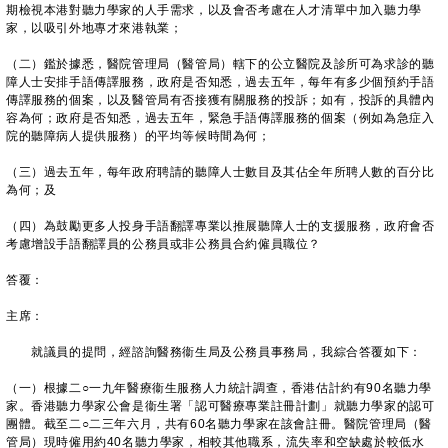
期檢視本港對聽力學家的人手需求，以及會否考慮在人才清單中加入聽力學
家，以吸引外地專才來港執業；
（二）鑑於據悉，醫院管理局（醫管局）轄下的公立醫院及診所可為求診的聽
障人士安排手語傳譯服務，政府是否知悉，過去五年，每年有多少個預約手語
傳譯服務的個案，以及醫管局有否接獲有關服務的投訴；如有，投訴的具體內
容為何；政府是否知悉，過去五年，緊急手語傳譯服務的個案（例如為急症入
院的聽障病人提供服務）的平均等候時間為何；
（三）過去五年，每年政府聘請的聽障人士數目及其佔全年所聘人數的百分比
為何；及
（四）為鼓勵更多人投身手語翻譯專業以推展聽障人士的支援服務，政府會否
考慮增設手語翻譯員的公務員或非公務員合約僱員職位？
答覆：
主席：
就議員的提問，經諮詢醫務衞生局及公務員事務局，我綜合答覆如下：
（一）根據二○一九年醫療衞生服務人力統計調查，香港估計約有90名聽力學
家。香港聽力學家公會是衞生署「認可醫療專業註冊計劃」就聽力學家的認可
團體。截至二○二三年六月，共有60名聽力學家在該會註冊。醫院管理局（醫
管局）現時僱用約40名聽力學家，相較其他職系，流失率和空缺處於較低水