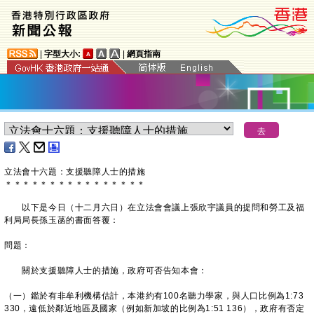
|
字型大小:
|
網頁指南
​立法會十六題：支援聽障人士的措施
＊
＊
＊
＊
＊
＊
＊
＊
＊
＊
＊
＊
＊
＊
＊
＊
以下是今日（十二月六日）在立法會會議上張欣宇議員的提問和勞工及福
利局局長孫玉菡的書面答覆：
問題：
關於支援聽障人士的措施，政府可否告知本會：
（一）鑑於有非牟利機構估計，本港約有100名聽力學家，與人口比例為1:73
330，遠低於鄰近地區及國家（例如新加坡的比例為1:51 136），政府有否定