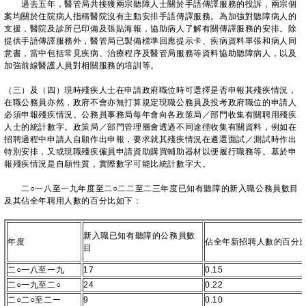
過去五年，醫管局共接獲兩宗聽障人士關於手語傳譯服務的投訴，兩宗個
案均關於住院病人指稱醫院沒有主動安排手語傳譯服務。為加強對聽障病人的
支援，醫院及診所已印備及張貼海報，協助病人了解有關傳譯服務的安排。除
提供手語傳譯服務外，醫管局已製備標準回應提示卡、疾病資料單張和病人同
意書，當中包括常見疾病、治療程序及醫管局服務等資料協助聽障病人，以及
加強前線醫護人員對相關服務的培訓等。
（三）及（四）現時殘疾人士在申請政府職位時可選擇是否申報其殘疾情況，
在職公務員亦然，政府不會亦無打算規定現職公務員及投考政府職位的申請人
必須申報殘疾情況。公務員事務局每年會向各政策局／部門收集有關聘用殘疾
人士的統計數字。政策局／部門管理層會透過不同途徑收集有關資料，例如在
招聘過程中申請人自願作出申報，要求就其殘疾情況在遴選面試／測試時作出
特別安排，又或現職殘疾僱員申請資助購買輔助器材以便履行職務等。基於申
報殘疾情況是自願性質，實際數字可能比統計數字大。
二○一八至一九年度至二○二二至二三年度已知有聽障的新入職公務員數目
及其佔全年聘用人數的百分比如下：
新入職已知有聽障的公務員數
年度
佔全年新招聘人數的百分
目
二○一八至一九
17
0.15
二○一九至二○
24
0.22
二○二○至二一
9
0.10