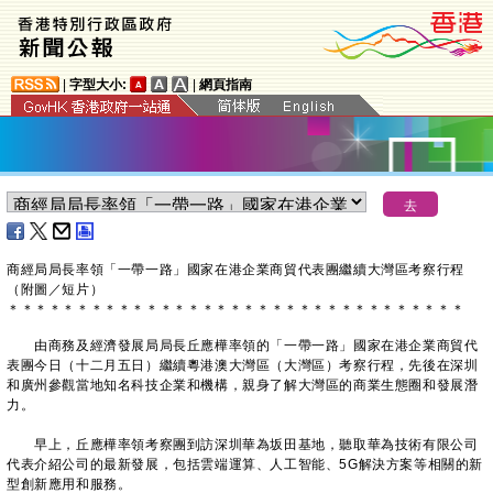
|
字型大小:
|
網頁指南
商經局局長率領「一帶一路」國家在港企業商貿代表團繼續大灣區考察行程
（附圖／短片）
＊
＊
＊
＊
＊
＊
＊
＊
＊
＊
＊
＊
＊
＊
＊
＊
＊
＊
＊
＊
＊
＊
＊
＊
＊
＊
＊
＊
＊
＊
＊
＊
＊
由商務及經濟發展局局長丘應樺率領的「一帶一路」國家在港企業商貿代
表團今日（十二月五日）繼續粵港澳大灣區（大灣區）考察行程，先後在深圳
和廣州參觀當地知名科技企業和機構，親身了解大灣區的商業生態圈和發展潛
力。
早上，丘應樺率領考察團到訪深圳華為坂田基地，聽取華為技術有限公司
代表介紹公司的最新發展，包括雲端運算、人工智能、5G解決方案等相關的新
型創新應用和服務。