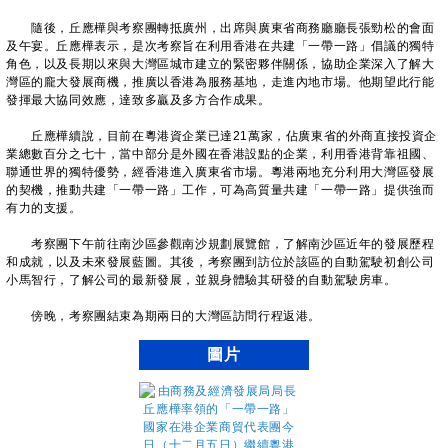
隨後，丘應樺與考察團轉抵廣州，出席與廣東省商務廳廳長張勁松的會面
及午宴。丘應樺表示，是次考察旨在利用香港在共建「一帶一路」倡議的獨特
角色，以及長期以來與大灣區城市建立的緊密夥伴關係，協助企業深入了解大
灣區的龐大發展商機，推廣以香港為服務基地，走進內地市場。他期望此行能
發揮最大協同效應，達致多贏及多方合作成果。
丘應樺續說，目前在粵港資企業已達21萬家，佔廣東省的外商直接投資企
業總數百分之七十，當中部分是外國在香港設點的企業，利用香港背靠祖國、
聯通世界的獨特優勢，經香港進入廣東省市場。粵港兩地充分利用大灣區發展
的契機，推動共建「一帶一路」工作，可為高質量共建「一帶一路」提供強而
有力的支援。
考察團下午前往南沙區參觀南沙規劃展覽館，了解南沙區近年的發展歷程
和成就，以及未來發展藍圖。其後，考察團到訪位於該區的自動駕駛初創公司
小馬智行，了解公司的最新發展，並親身體驗其研發的自動駕駛房車。
傍晚，考察團結束為期兩日的大灣區訪問行程返港。
圖片