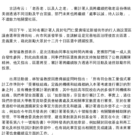
古語有云︰「老吾老，以及人之老」，審計署人員將繼續把敬老這份傳統
美德透過不同活動及平台宣揚。部門未來也將繼續「處事以誠，待人以敬」，
不遺餘力地關愛社區。
同日下午，近30名審計署人員於屯門仁愛廣場近新墟街市的行人路設置區
議會選舉宣傳街站，向市民派發單張，並講解這是完善地區治理後首次區選，
意義重大，藉此鼓勵大眾於十二月十日區選中踴躍投票。
林智遠教授表示，是次活動由同事在短時間內籌備，更獲部門逾一成人員
自發性參與，對此由衷感激，同事們對區選推廣的支持無疑體現了公務員團隊
精神。他又指出，區選將至，審計署將繼續致力透過不同活動及途徑鼓勵市民
投票。
出席活動後，林智遠教授回應傳媒提問時指出︰「所有符合衡工量值式審
計工作準則中『受審核組織』定義的機構和組織都納入本署考慮進行審計的對
象之列，並有機會受審計署的審查，其中包括高等院校在內的多個不同機構和
組織，我們希望全面覆蓋，以『如影隨形』宗旨進行審計工作。事實上，過往
我們亦曾就大學教育資助委員會秘書處及其相關事宜數度進行審查。至於在審
查過程中就維護國家安全事宜方面的意見和建議，審計署過往亦曾不止一次提
出，例如在今年四月發表的《審計署署長第八十號報告書》有關醫療輔助隊的
管理、平等機會委員會的管理、建造業創新及科技基金等，甚至在今次《審計
署署長第八十一號報告書》中同時發表的其他章節，例如關於回收基金和再工
業化及科技培訓計劃的章節中，也有就此事宜提出相關意見或建議，而未來審
計署也會繼續這方面的工作。」