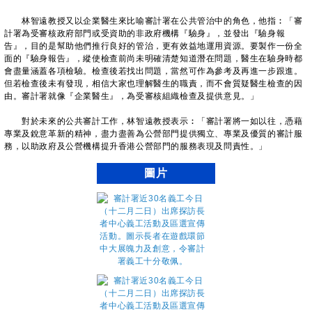
林智遠教授又以企業醫生來比喻審計署在公共管治中的角色，他指︰「審
計署為受審核政府部門或受資助的非政府機構『驗身』，並發出『驗身報
告』，目的是幫助他們推行良好的管治，更有效益地運用資源。要製作一份全
面的『驗身報告』，縱使檢查前尚未明確清楚知道潛在問題，醫生在驗身時都
會盡量涵蓋各項檢驗。檢查後若找出問題，當然可作為參考及再進一步跟進。
但若檢查後未有發現，相信大家也理解醫生的職責，而不會質疑醫生檢查的因
由。審計署就像『企業醫生』，為受審核組織檢查及提供意見。」
對於未來的公共審計工作，林智遠教授表示︰「審計署將一如以往，憑藉
專業及銳意革新的精神，盡力盡善為公營部門提供獨立、專業及優質的審計服
務，以助政府及公營機構提升香港公營部門的服務表現及問責性。」
圖片