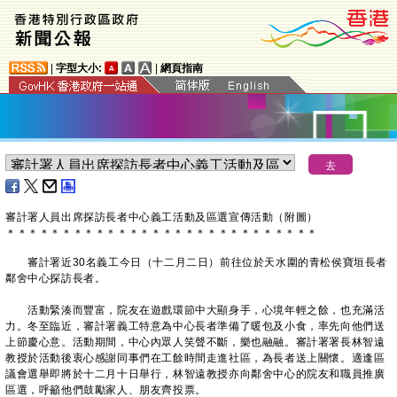
|
字型大小:
|
網頁指南
審計署人員出席探訪長者中心義工活動及區選宣傳活動（附圖）
＊
＊
＊
＊
＊
＊
＊
＊
＊
＊
＊
＊
＊
＊
＊
＊
＊
＊
＊
＊
＊
＊
＊
＊
＊
＊
＊
＊
審計署近30名義工今日（十二月二日）前往位於天水圍的青松侯寶垣長者
鄰舍中心探訪長者。
活動緊湊而豐富，院友在遊戲環節中大顯身手，心境年輕之餘，也充滿活
力。冬至臨近，審計署義工特意為中心長者準備了暖包及小食，率先向他們送
上節慶心意。活動期間，中心內眾人笑聲不斷，樂也融融。審計署署長林智遠
教授於活動後衷心感謝同事們在工餘時間走進社區，為長者送上關懷。適逢區
議會選舉即將於十二月十日舉行，林智遠教授亦向鄰舍中心的院友和職員推廣
區選，呼籲他們鼓勵家人、朋友齊投票。