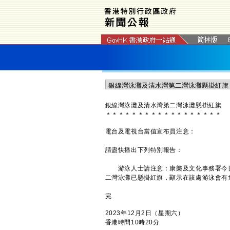
銀線灣泳灘及清水灣第二灣泳灘懸掛紅旗
＊
＊
＊
＊
＊
＊
＊
＊
＊
＊
＊
＊
＊
＊
＊
＊
＊
＊
電台及電視台當值宣布員注意：
請盡快播出下列特別報告：
游泳人士請注意：康樂及文化事務署今日
二灣泳灘已懸掛紅旗，顯示在該處游泳會有
完
2023年12月2日（星期六）
香港時間10時20分