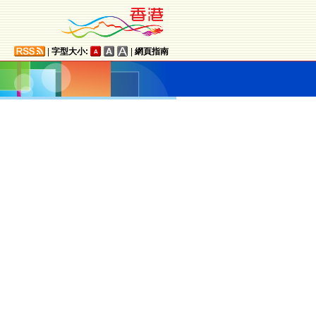
|
字型大小:
|
網頁指南