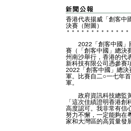
香港代表揚威「創客中
決賽（附圖）
＊
＊
＊
＊
＊
＊
＊
＊
＊
＊
＊
＊
＊
2022「創客中國」
賽（「創客中國」總決
州南沙舉行，香港的代
新科技有限公司憑參賽
2022「創客中國」總
軍。比賽自二○一七年
軍。
政府資訊科技總監黃
「這次佳績證明香港創
高度認可。我非常有信
努力不懈，一定能夠在
家和大灣區的高質量發