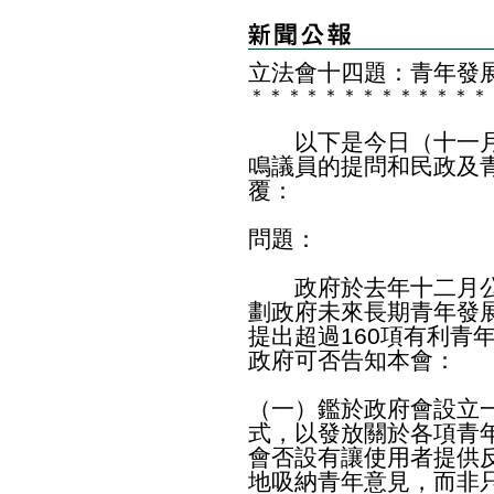
立法會十四題：青年發
＊
＊
＊
＊
＊
＊
＊
＊
＊
＊
＊
＊
＊
以下是今日（十一月
鳴議員的提問和民政及
覆：
問題：
政府於去年十二月公
劃政府未來長期青年發
提出超過160項有利青
政府可否告知本會：
（一）鑑於政府會設立
式，以發放關於各項青
會否設有讓使用者提供
地吸納青年意見，而非