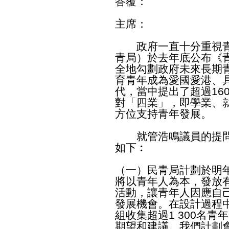
答覆：
主席：
政府一直十分重視青
青局）於去年底公布《
全地勾劃政府未來長期
育青年成為愛國愛港、
代，當中提出了超過16
對「四業」，即學業、
方位支持青年發展。
就管浩鳴議員的提問
如下︰
（一）民青局計劃於明
將以青年人為本，發放
活動，讓青年人因應自
發展機會。在設計過程
組收集超過1 300名
期望和建議。我們計劃