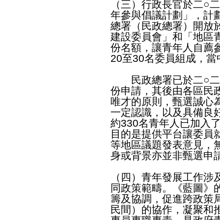
（三）行政長官於二○
年參與倡議計劃」，計
總署（民政總署）開放
建設委員會」和「地區
份名額，讓青年人自薦
20至30名委員組成，
民政總署已於二○二三
份申請，其後由各區民
唯才的原則，甄選誠心
一定認識，以及具備良
約330名青年人已加入
目的是提供平台讓委員
等地區議題發表意見，
身或背景亦並非甄選申
（四）青年發展工作涉
同政策範疇。《藍圖》
籌及協調，促進跨政策
民間）的協作，凝聚和