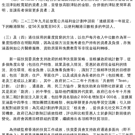
生活津貼較寬鬆的資產上限，並發放高額津貼的金額。合併後的津貼更簡單易
明，並讓長者保留更多資產；及
（丙）二○二三年九月起放寬公共福利金計劃申請前「連續居港一年規定」
下的離港限制，從56天放寬至90天，以便利離港日數較多的申請人。
（三）及（四）過往採用的量度貧窮的方法，以住戶每月收入中位數作為單一
量度指標存在明顯局限，因為這個方法並無考慮住戶持有的資產及負債，亦無
涵蓋例如公共醫療服務、資助房屋和免費教育等非現金福利轉移。
新一屆扶貧委員會支持政府的精準扶貧新策略，並根據政府統計數字，從
多個角度出發（包括住戶特徴、就業及收入情況、受惠於政府現金福利的情
況、居住環境、租金負擔，以及撫養負擔等），識別了三個精準扶貧的目標群
組，包括「劏房」住戶、單親住戶，以及成員全為長者的住戶（包括獨老、雙
老及三老或以上家庭）。其中，政府於二○二二年十月推出「共創明『Teen』
計劃」（計劃），通過政、商、民三方協作，聚焦扶助來自弱勢社群家庭（尤
其是居於「劏房」）的中學生，協助他們擺脫跨代貧窮。政府已在今年十月推
出第二期計劃並注入新元素，包括學員名額由2 800名增加至4 000名，並擴展
至涵蓋中四學生；增加團體活動種類，例如舉辦更多內地學習交流團；引入師
友配對組群安排；為完成計劃的學員設立「校友會」，提供多元社交和工作實
習機會。政府已為計劃制訂績效指標，評估和比較受惠人士於參與計劃前後的
變化。政府會因應目標群組的需要，繼續推出各項精準扶貧項目。
為持續監察香港的扶貧工作成效，扶貧委員會支持政府通過多面向（即不