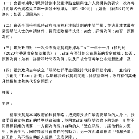
（一）會否考慮取消職津計劃中兒童津貼金額與住户入息掛鈎的要求，改為每
月向每名合資格兒童劃一派發全額津貼（即1,400元）；如會，詳情和時間表
為何；如否，原因為何；
（二）會否全面檢視現時政府各項福利津貼計劃的申請門檻，並適量放寬最有
需要幫助人士的申請條件，從而達致精準扶貧；如會，詳情為何；如否，原因
為何；
（三）鑑於政府對上一次公布香港貧窮數據為二○二一年十一月（載列於
《2020年香港貧窮情況報告》），政府有否計劃公布最新的貧窮數據；如否，
原因為何；如有，詳情和時間表為何，以及日後會否每年公布最新數據；及
（四）鑑於政府去年成立「弱勢社群學生擺脫跨代貧窮行動小組」，並推行
「共創明『Teen』計劃」以助解決跨代貧窮問題，除該計劃外，政府有何其他
具體措施改善跨代貧窮問題？
答覆：
主席：
精準扶貧是本屆政府的扶貧策略，把資源投放在最需要幫助的人身上。扶
貧委員會支持政府的精準扶貧策略，並同意政府採取雙管齊下的策略，針對不
同目標群組的需要，一方面為有能力自助的人「造血賦能」，讓他們自力更
生，改善生活，同時釋放社會潛在的勞動力；另一方面繼續推進「補漏拾遺」
的工作，為不能自助的人提供「兜底保障」。