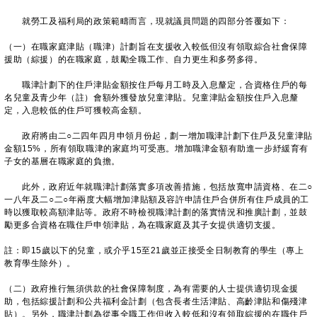
就勞工及福利局的政策範疇而言，現就議員問題的四部分答覆如下：
（一）在職家庭津貼（職津）計劃旨在支援收入較低但沒有領取綜合社會保障
援助（綜援）的在職家庭，鼓勵全職工作、自力更生和多勞多得。
職津計劃下的住戶津貼金額按住戶每月工時及入息釐定，合資格住戶的每
名兒童及青少年（註）會額外獲發放兒童津貼。兒童津貼金額按住戶入息釐
定，入息較低的住戶可獲較高金額。
政府將由二○二四年四月申領月份起，劃一增加職津計劃下住戶及兒童津貼
金額15%，所有領取職津的家庭均可受惠。增加職津金額有助進一步紓緩育有
子女的基層在職家庭的負擔。
此外，政府近年就職津計劃落實多項改善措施，包括放寬申請資格、在二○
一八年及二○二○年兩度大幅增加津貼額及容許申請住戶合併所有住戶成員的工
時以獲取較高額津貼等。政府不時檢視職津計劃的落實情況和推廣計劃，並鼓
勵更多合資格在職住戶申領津貼，為在職家庭及其子女提供適切支援。
註：即15歲以下的兒童，或介乎15至21歲並正接受全日制教育的學生（專上
教育學生除外）。
（二）政府推行無須供款的社會保障制度，為有需要的人士提供適切現金援
助，包括綜援計劃和公共福利金計劃（包含長者生活津貼、高齡津貼和傷殘津
貼）。另外，職津計劃為從事全職工作但收入較低和沒有領取綜援的在職住戶