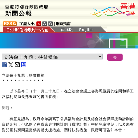
|
字型大小:
|
網頁指南
立法會十九題：扶貧措施
＊
＊
＊
＊
＊
＊
＊
＊
＊
＊
＊
以下是今日（十一月二十九日）在立法會會議上容海恩議員的提問和勞工
及福利局局長孫玉菡的書面答覆：
問題：
有意見認為，政府今年調高了公共福利金計劃及綜合社會保障援助計劃的
資助金額，但忽略了在職家庭津貼計劃（職津計劃）中的兒童津貼，以及未有
對兒童貧窮問題提供具體支援措施。關於扶貧措施，政府可否告知本會：