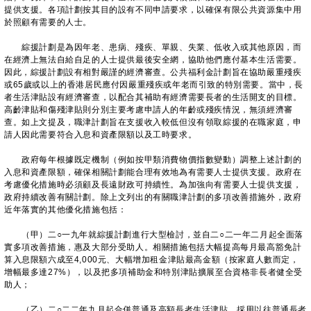
提供支援。各項計劃按其目的設有不同申請要求，以確保有限公共資源集中用
於照顧有需要的人士。
綜援計劃是為因年老、患病、殘疾、單親、失業、低收入或其他原因，而
在經濟上無法自給自足的人士提供最後安全網，協助他們應付基本生活需要。
因此，綜援計劃設有相對嚴謹的經濟審查。公共福利金計劃旨在協助嚴重殘疾
或65歲或以上的香港居民應付因嚴重殘疾或年老而引致的特別需要。當中，長
者生活津貼設有經濟審查，以配合其補助有經濟需要長者的生活開支的目標。
高齡津貼和傷殘津貼則分別主要考慮申請人的年齡或殘疾情況，無須經濟審
查。如上文提及，職津計劃旨在支援收入較低但沒有領取綜援的在職家庭，申
請人因此需要符合入息和資產限額以及工時要求。
政府每年根據既定機制（例如按甲類消費物價指數變動）調整上述計劃的
入息和資產限額，確保相關計劃能合理有效地為有需要人士提供支援。政府在
考慮優化措施時必須顧及長遠財政可持續性。為加強向有需要人士提供支援，
政府持續改善有關計劃。除上文列出的有關職津計劃的多項改善措施外，政府
近年落實的其他優化措施包括：
（甲）二○一九年就綜援計劃進行大型檢討，並自二○二一年二月起全面落
實多項改善措施，惠及大部分受助人。相關措施包括大幅提高每月最高豁免計
算入息限額六成至4,000元、大幅增加租金津貼最高金額（按家庭人數而定，
增幅最多達27%），以及把多項補助金和特別津貼擴展至合資格非長者健全受
助人；
（乙）二○二二年九月起合併普通及高額長者生活津貼，採用以往普通長者