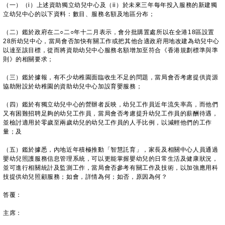
（一）（i）上述資助獨立幼兒中心及（ii）於未來三年每年投入服務的新建獨
立幼兒中心的以下資料：數目、服務名額及地區分布；
（二）鑑於政府在二○二○年十二月表示，會分批購置處所以在全港18區設置
28所幼兒中心，當局會否加快有關工作或把其他合適政府用地改建為幼兒中心
以達至該目標，從而將資助幼兒中心服務名額增加至符合《香港規劃標準與準
則》的相關要求；
（三）鑑於據報，有不少幼稚園面臨收生不足的問題，當局會否考慮提供資源
協助附設於幼稚園的資助幼兒中心加設育嬰服務；
（四）鑑於有獨立幼兒中心的營辦者反映，幼兒工作員近年流失率高，而他們
又有困難招聘足夠的幼兒工作員，當局會否考慮提升幼兒工作員的薪酬待遇，
並檢討適用於零歲至兩歲幼兒的幼兒工作員的人手比例，以減輕他們的工作
量；及
（五）鑑於據悉，內地近年積極推動「智慧託育」，家長及相關中心人員通過
嬰幼兒照護服務信息管理系統，可以更能掌握嬰幼兒的日常生活及健康狀況，
並可進行相關統計及監測工作，當局會否參考有關工作及技術，以加強應用科
技提供幼兒照顧服務；如會，詳情為何；如否，原因為何？
答覆：
主席：