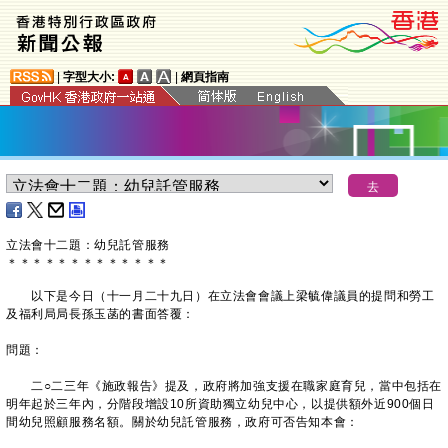
|
字型大小:
|
網頁指南
立法會十二題：幼兒託管服務
＊
＊
＊
＊
＊
＊
＊
＊
＊
＊
＊
＊
＊
以下是今日（十一月二十九日）在立法會會議上梁毓偉議員的提問和勞工
及福利局局長孫玉菡的書面答覆：
問題：
二○二三年《施政報告》提及，政府將加強支援在職家庭育兒，當中包括在
明年起於三年內，分階段增設10所資助獨立幼兒中心，以提供額外近900個日
間幼兒照顧服務名額。關於幼兒託管服務，政府可否告知本會：