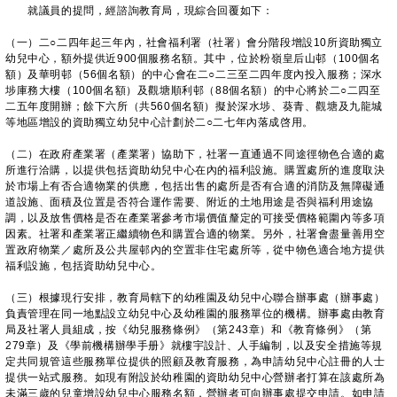
就議員的提問，經諮詢教育局，現綜合回覆如下：
（一）二○二四年起三年內，社會福利署（社署）會分階段增設10所資助獨立
幼兒中心，額外提供近900個服務名額。其中，位於粉嶺皇后山邨（100個名
額）及華明邨（56個名額）的中心會在二○二三至二四年度內投入服務；深水
埗庫務大樓（100個名額）及觀塘順利邨（88個名額）的中心將於二○二四至
二五年度開辦；餘下六所（共560個名額）擬於深水埗、葵青、觀塘及九龍城
等地區增設的資助獨立幼兒中心計劃於二○二七年內落成啓用。
（二）在政府產業署（產業署）協助下，社署一直通過不同途徑物色合適的處
所進行洽購，以提供包括資助幼兒中心在內的福利設施。購置處所的進度取決
於市場上有否合適物業的供應，包括出售的處所是否有合適的消防及無障礙通
道設施、面積及位置是否符合運作需要、附近的土地用途是否與福利用途協
調，以及放售價格是否在產業署參考市場價值釐定的可接受價格範圍內等多項
因素。社署和產業署正繼續物色和購置合適的物業。另外，社署會盡量善用空
置政府物業／處所及公共屋邨內的空置非住宅處所等，從中物色適合地方提供
福利設施，包括資助幼兒中心。
（三）根據現行安排，教育局轄下的幼稚園及幼兒中心聯合辦事處（辦事處）
負責管理在同一地點設立幼兒中心及幼稚園的服務單位的機構。辦事處由教育
局及社署人員組成，按《幼兒服務條例》（第243章）和《教育條例》（第
279章）及《學前機構辦學手册》就樓宇設計、人手編制，以及安全措施等規
定共同規管這些服務單位提供的照顧及教育服務，為申請幼兒中心註冊的人士
提供一站式服務。如現有附設於幼稚園的資助幼兒中心營辦者打算在該處所為
未滿三歲的兒童增設幼兒中心服務名額，營辦者可向辦事處提交申請。如申請