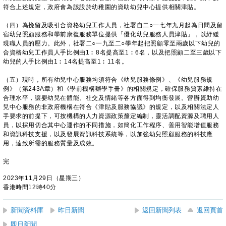
符合上述規定，政府會為該設於幼稚園的資助幼兒中心提供相關津貼。
（四）為挽留及吸引合資格幼兒工作人員，社署自二○一七年九月起為日間及留
宿幼兒照顧服務和學前康復服務單位提供「優化幼兒服務人員津貼」，以紓緩
現職人員的壓力。此外，社署二○一九至二○學年起把照顧零至兩歲以下幼兒的
合資格幼兒工作員人手比例由1︰8名提高至1︰6名，以及把照顧二至三歲以下
幼兒的人手比例由1︰14名提高至1︰11名。
（五）現時，所有幼兒中心服務均須符合《幼兒服務條例》、《幼兒服務規
例》（第243A章）和《學前機構辦學手冊》的相關規定，確保服務質素維持在
合理水平，讓嬰幼兒在體能、社交及情緒等各方面得到均衡發展。營辦資助幼
兒中心服務的非政府機構在符合《津貼及服務協議》的規定，以及相關法定人
手要求的前提下，可按機構的人力資源政策釐定編制，靈活調配資源及聘用人
員，以採用切合其中心運作的不同措施，如簡化工作程序、善用智能增值服務
和資訊科技支援，以及發展資訊科技系統等，以加強幼兒照顧服務的科技應
用，達致所需的服務質量及成效。
完
2023年11月29日（星期三）
香港時間12時40分
新聞資料庫
昨日新聞
返回新聞列表
返回頁首
即日新聞