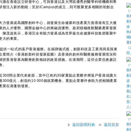
康在香港設立研發中心，可與香港以及大灣區優秀的醫學科研機構和專
發注入新的動能；至於iCampus的成立，則可匯聚更多相關的初創企
力發展成爲國際創科中心，就發展生命健康科技產業方面香港有五大優
聚的人才優勢、國際金融中心的籌融資優勢、政府積極推動醫藥產業發展
。陳茂波表示，香港完全有能力發展成為世界級生命健康科技集群匯聚中
更大的事業。
提供一站式的落戶香港服務。在揭牌儀式後，創新科技及工業局局長孫東
企業簡介《香港創新科技發展藍圖》及香港的創科和醫療服務發展情況和
關把香港發展為醫療創新樞紐的政策措施。在港期間，這些企業也會參訪
會。
00間企業代表會面，當中已有約30家重點企業夥伴將落戶香港或擴大
300億元，創造約10 000個就業機會。重點企業夥伴會助力把相關產業
產業在港蓬勃發展。
返回新聞列表
返回頁首