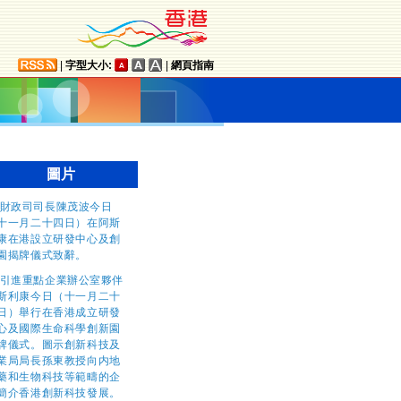
|
字型大小:
|
網頁指南
圖片