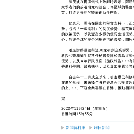
陳茂波在揭牌儀式上致辭時表示，阿斯利
家學者們的前沿研究相結合，為區域的醫藥研
業，打造更蓬勃的醫療創新生態圈。
他表示，香港在國家的堅實支持下，正大
勢，包括「一國兩制」的制度優勢、精英匯
的政策優勢，以及豐富多樣的優質生活優勢
心，歡迎全球的藥企利用香港的優勢，開拓
引進辦將繼續與這80家初創企業聯繫，
教授和醫務衞生局常任秘書長陳松青為這些
優勢，以及今年行政長官《施政報告》中有
香港科學園、醫療機構，以及參加主題洽談
自去年十二月成立以來，引進辦已與接近3
在港的規模，未來幾年將在香港合共投資超過
的上、中、下游企業群聚在香港，推動相關
完
2023年11月24日（星期五）
香港時間15時55分
新聞資料庫
昨日新聞