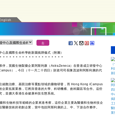
發中心及國際生命科學創新園揭牌儀式（附圖）
＊
＊
＊
＊
＊
＊
＊
＊
＊
＊
＊
＊
＊
＊
＊
＊
＊
＊
＊
＊
英國生物製藥企業阿斯利康（AstraZeneca）在香港成立研發中心
 iCampus），今日（十一月二十四日）財政司司長陳茂波和阿斯利康的代
療、基因治療等重點領域的藥物研發，而 Hong Kong iCampus
創企業拓展業務，它將與香港的大學、科研機構、創科園區等合作。這些
究，並擴大香港生命健康科技生態系統。
藥和生物科技等範疇的企業來港考察，這些企業主要為醫藥和生物科技企
沿醫藥技術的初創企業，當中包括阿斯利康的上、中、下游合作夥伴。