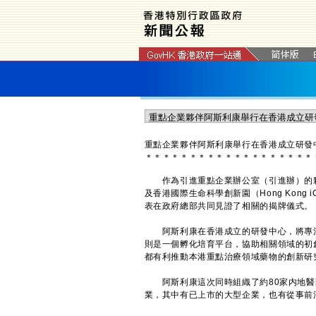
​重點企業夥伴阿斯利康舉行在香港成立研
＊
＊
＊
＊
＊
＊
＊
＊
＊
＊
＊
＊
＊
＊
＊
＊
＊
＊
＊
作為引進重點企業辦公室（引進辦）的夥伴，
及香港國際生命科學創新園（Hong Kong
表在政府總部共同見證了相關的揭牌儀式。
阿斯利康在香港成立的研發中心，將專注細胞治
則是一個孵化培育平台，協助相關領域的初
都有利推動本港重點治療領域藥物的創新研
阿斯利康這次同時組織了約80家内地醫
業，其中有已上市的大型企業，也有從事前