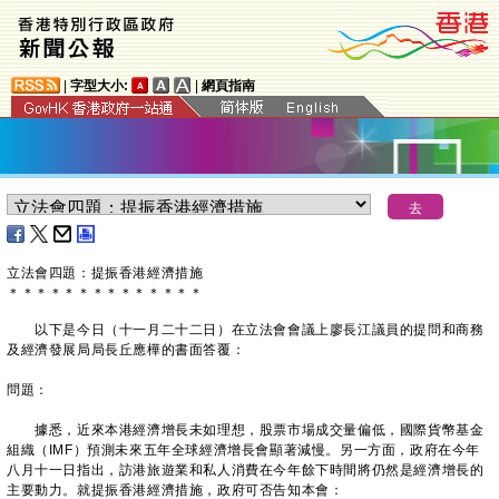
|
字型大小:
|
網頁指南
立法會四題：提振香港經濟措施
＊
＊
＊
＊
＊
＊
＊
＊
＊
＊
＊
＊
＊
＊
以下是今日（十一月二十二日）在立法會會議上廖長江議員的提問和商務
及經濟發展局局長丘應樺的書面答覆：
問題：
據悉，近來本港經濟增長未如理想，股票市場成交量偏低，國際貨幣基金
組織（IMF）預測未來五年全球經濟增長會顯著減慢。另一方面，政府在今年
八月十一日指出，訪港旅遊業和私人消費在今年餘下時間將仍然是經濟增長的
主要動力。就提振香港經濟措施，政府可否告知本會：