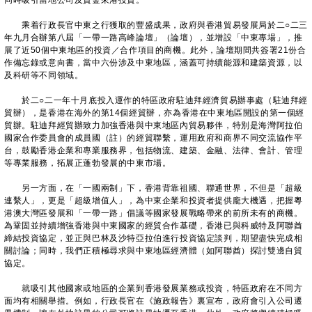
同時吸引當地公司及資金來港投資。
乘着行政長官中東之行獲取的豐盛成果，政府與香港貿易發展局於二○二三
年九月合辦第八屆「一帶一路高峰論壇」（論壇），並增設「中東專場」，推
展了近50個中東地區的投資／合作項目的商機。此外，論壇期間共簽署21份合
作備忘錄或意向書，當中六份涉及中東地區，涵蓋可持續能源和建築資源，以
及科研等不同領域。
於二○二一年十月底投入運作的特區政府駐迪拜經濟貿易辦事處（駐迪拜經
貿辦），是香港在海外的第14個經貿辦，亦為香港在中東地區開設的第一個經
貿辦。駐迪拜經貿辦致力加強香港與中東地區內貿易夥伴，特別是海灣阿拉伯
國家合作委員會的成員國（註）的經貿聯繫，運用政府和商界不同交流協作平
台，鼓勵香港企業和專業服務界，包括物流、建築、金融、法律、會計、管理
等專業服務，拓展正蓬勃發展的中東市場。
另一方面，在「一國兩制」下，香港背靠祖國、聯通世界，不但是「超級
連繫人」，更是「超級增值人」，為中東企業和投資者提供龐大機遇，把握粵
港澳大灣區發展和「一帶一路」倡議等國家發展戰略帶來的前所未有的商機。
為鞏固並持續增強香港與中東國家的經貿合作基礎，香港已與科威特及阿聯酋
締結投資協定，並正與巴林及沙特亞拉伯進行投資協定談判，期望盡快完成相
關討論；同時，我們正積極尋求與中東地區經濟體（如阿聯酋）探討雙邊自貿
協定。
就吸引其他國家或地區的企業到香港發展業務或投資，特區政府在不同方
面均有相關舉措。例如，行政長官在《施政報告》裏宣布，政府會引入公司遷