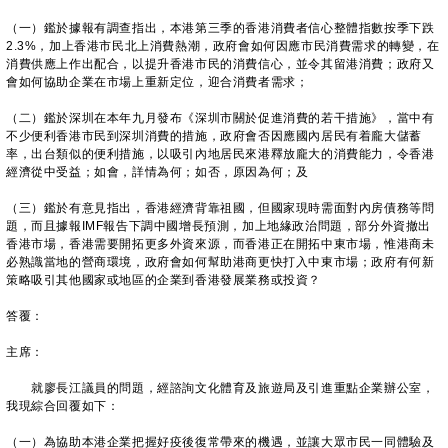
（一）鑑於據報有調查指出，本港第三季的香港消費者信心整體指數按季下跌
2.3%，加上香港市民北上消費熱潮，政府會如何因應市民消費需求的轉變，在
消費供應上作出配合，以提升香港市民的消費信心，並令其留港消費；政府又
會如何協助企業在市場上重新定位，迎合消費者需求；
（二）鑑於深圳在本年九月發布《深圳市關於促進消費的若干措施》，當中有
不少便利香港市民到深圳消費的措施，政府會否因應國內居民有着龐大儲蓄
率，出台類似的便利措施，以吸引內地居民來港釋放龐大的消費能力，令香港
經濟從中受益；如會，詳情為何；如否，原因為何；及
（三）鑑於有意見指出，香港經濟背靠祖國，但國家現時需面對內房債務等問
題，而且據報IMF報告下調中國增長預測，加上地緣政治問題，部分外資撤出
香港市場，香港需要開拓更多外資來源，而香港正在開拓中東市場，惟港商未
必熟識當地的營商環境，政府會如何幫助港商更快打入中東市場；政府有何新
策略吸引其他國家或地區的企業到香港發展業務或投資？
答覆：
主席：
就廖長江議員的問題，經諮詢文化體育及旅遊局及引進重點企業辦公室，
我現綜合回覆如下：
（一）為協助本港企業把握好疫後復常帶來的機遇，並讓大眾市民一同體驗及