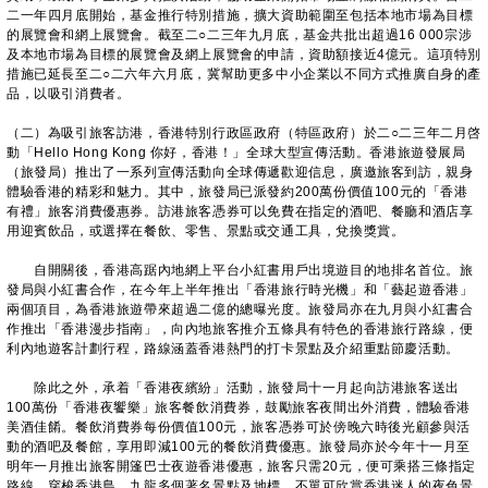
二一年四月底開始，基金推行特別措施，擴大資助範圍至包括本地市場為目標
的展覽會和網上展覽會。截至二○二三年九月底，基金共批出超過16 000宗涉
及本地市場為目標的展覽會及網上展覽會的申請，資助額接近4億元。這項特別
措施已延長至二○二六年六月底，冀幫助更多中小企業以不同方式推廣自身的產
品，以吸引消費者。
（二）為吸引旅客訪港，香港特別行政區政府（特區政府）於二○二三年二月啓
動「Hello Hong Kong 你好，香港！」全球大型宣傳活動。香港旅遊發展局
（旅發局）推出了一系列宣傳活動向全球傳遞歡迎信息，廣邀旅客到訪，親身
體驗香港的精彩和魅力。其中，旅發局已派發約200萬份價值100元的「香港
有禮」旅客消費優惠券。訪港旅客憑券可以免費在指定的酒吧、餐廳和酒店享
用迎賓飲品，或選擇在餐飲、零售、景點或交通工具，兌換獎賞。
自開關後，香港高踞內地網上平台小紅書用戶出境遊目的地排名首位。旅
發局與小紅書合作，在今年上半年推出「香港旅行時光機」和「藝起遊香港」
兩個項目，為香港旅遊帶來超過二億的總曝光度。旅發局亦在九月與小紅書合
作推出「香港漫步指南」，向內地旅客推介五條具有特色的香港旅行路線，便
利內地遊客計劃行程，路線涵蓋香港熱門的打卡景點及介紹重點節慶活動。
除此之外，承着「香港夜繽紛」活動，旅發局十一月起向訪港旅客送出
100萬份「香港夜饗樂」旅客餐飲消費券，鼓勵旅客夜間出外消費，體驗香港
美酒佳餚。餐飲消費券每份價值100元，旅客憑券可於傍晚六時後光顧參與活
動的酒吧及餐館，享用即減100元的餐飲消費優惠。旅發局亦於今年十一月至
明年一月推出旅客開篷巴士夜遊香港優惠，旅客只需20元，便可乘搭三條指定
路線，穿梭香港島、九龍多個著名景點及地標，不單可欣賞香港迷人的夜色景