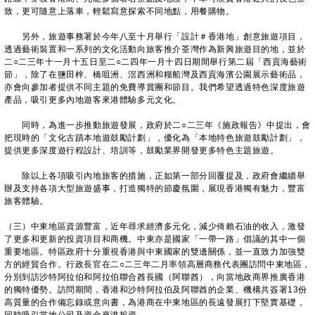
致，更可隨意上落車，輕鬆寫意探索不同地點，用餐購物。
另外，旅遊事務署於今年八至十月舉行「設計＃香港地」創意旅遊項目，
透過藝術裝置和一系列的文化活動向旅客推介荃灣作為新興旅遊目的地，並於
二○二三年十一月十五日至二○二四年一月十四日期間舉行第二屆「西貢海藝術
節」，除了在鹽田梓、橋咀洲、滘西洲和糧船灣及西貢海濱公園展示藝術品，
亦會向參加者提供不同主題的免費導賞團和節目。我們希望透過特色深度旅遊
產品，吸引更多內地遊客來港體驗多元文化。
同時，為進一步推動旅遊發展，政府於二○二三年《施政報告》中提出，會
把現時的「文化古蹟本地遊鼓勵計劃」，優化為「本地特色旅遊鼓勵計劃」，
提供更多深度遊行程設計、培訓等，鼓勵業界開發更多特色主題旅遊。
除以上各項吸引內地旅客的措施，正如第一部分回覆提及，政府會繼續舉
辦及支持各項大型旅遊盛事，打造獨特的節慶氛圍，展現香港獨有魅力，豐富
旅客體驗。
（三）中東地區資源豐富，近年尋求經濟多元化，減少倚賴石油的收入，激發
了更多和更新的投資項目和商機。中東亦是國家「一帶一路」倡議的其中一個
重要地區。特區政府十分重視香港與中東國家的雙邊關係，並一直致力加強雙
方的經貿合作。行政長官在二○二三年二月率領高層商務代表團訪問中東地區，
分別到訪沙特阿拉伯和阿拉伯聯合酋長國（阿聯酋），向當地政商界推廣香港
的獨特優勢。訪問期間，香港和沙特阿拉伯及阿聯酋的企業、機構共簽署13份
高質量的合作備忘錄或意向書，為港商在中東地區的長遠發展打下堅實基礎，