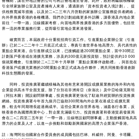
冊機制，讓在外地註冊的公司可將註冊地遷至香港。此外，政府將繼續積極吸
引全球家族辦公室及資產擁有人來港，通過新的「資本投資者入境計劃」、提
供稅務寬減等措施，以及於二○二三年六月啓動的家族辦公室服務提供者網絡，
向外界推廣香港的各種機遇。我們亦計劃組織更多外訪團，讓香港及內地企業
前往「一帶一路」沿線國家考察，向當地商界推廣香港的多方面優勢，包括世
界一流的專業服務行業，從而吸引當地企業來港發展。
確實而言，本屆政府十分重視招商引資工作。引進重點企業辦公室（引進
辦）已於二○二二年十二月底正式成立，專責引進世界各地高潛力、具代表性的
重點企業來港。自引進辦成立以來，已接觸超過200間重點企業，當中30間正
計劃落戶香港或在港擴充業務，涉及約300億元新投資額，預計提供約10 000
個就業機會。引進辦於二○二三年十月舉辦「重點企業夥伴啟動禮」，與首批在
香港落戶或擴充業務的20間重點企業正式成為合作夥伴，將共同推動香港創新
科技生態圈的發展。
同時，投資推廣署繼續積極為其他有意來港開設或擴展業務的海外和內地
企業提供高水平全面支援。除了分別在非洲肯亞（奈洛比）及中亞哈薩克斯坦
（阿拉木圖）開設顧問辦事處，投資推廣署更強化了駐迪拜經貿辦的投資推廣
網絡。投資推廣署今年首九個月已協助300間海內外企業在港成立或擴充業
務，較去年同期增長超過兩成半。這些企業來自世界各地，涵蓋各行各業，反
映香港作為國際商業中心，對企業充滿吸引力。投資推廣署和香港貿易發展局
會在二○二四至二五年於「一帶一路」沿線增設顧問辦事處，主動接觸當地具高
潛力的企業及人才，以進一步推動和鼓勵新興國家的高潛力企業落戶香港。
註：海灣阿拉伯國家合作委員會的成員國包括巴林、科威特、阿曼、卡塔爾、