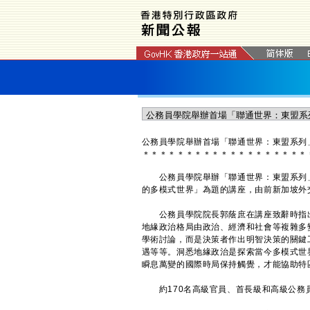
公務員學院舉辦首場「聯通世界：東盟系列
＊
＊
＊
＊
＊
＊
＊
＊
＊
＊
＊
＊
＊
＊
＊
＊
＊
＊
＊
公務員學院舉辦「聯通世界：東盟系列」
的多模式世界」為題的講座，由前新加坡外
公務員學院院長郭蔭庶在講座致辭時指出
地緣政治格局由政治、經濟和社會等複雜多
學術討論，而是決策者作出明智決策的關鍵
遇等等。洞悉地緣政治是探索當今多模式世
瞬息萬變的國際時局保持觸覺，才能協助特
約170名高級官員、首長級和高級公務