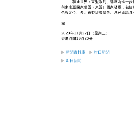
「聯通世界：東盟系列」講座為進一步擴
與東南亞國家聯盟（東盟）國家發展，包括
色與定位、多元東盟經濟體等。系列邀請具
完
2023年11月22日（星期三）
香港時間19時30分
新聞資料庫
昨日新聞
即日新聞