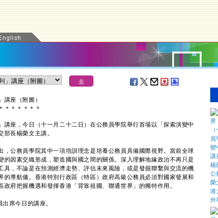
」講座（附圖）
＊
＊
＊
＊
＊
＊
＊
講座，今日（十一月二十二日）在公務員學院舉行首場以「探索演變中
交部長楊榮文主講。
，公務員學院其中一項培訓理念是培養公務員具備國際視野。當前全球
變的因素交織形成，塑造國與國之間的關係。深入理解地緣政治不再只是
工具，不論是在預測經濟走勢、評估未來風險，或是發掘聯繫與交流的機
界的導航儀。香港特別行政區（特區）政府高級公務員必須對國家發展和
區政府把握機遇和發揮香港「背靠祖國、聯通世界」的獨特作用。
員出席今日的講座。