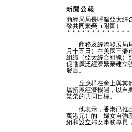
商經局局長呼籲亞太經
致共同繁榮（附圖）
＊
＊
＊
＊
＊
＊
＊
＊
＊
＊
＊
＊
＊
商務及經濟發展局局
月十五日）在美國三藩
組織（亞太經合組織）
促進廣泛經濟繁榮建立
發言。
丘應樺在會上與其他
層拓展經濟機遇，以自
繁榮的共同目標。
他表示，香港已推出每年
萬港元）的「婦女自強
組和設立婦女事務專員