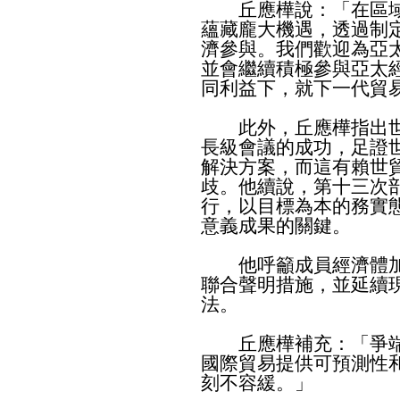
丘應樺說：「在區域
蘊藏龐大機遇，透過制
濟參與。我們歡迎為亞
並會繼續積極參與亞太
同利益下，就下一代貿
此外，丘應樺指出世
長級會議的成功，足證
解決方案，而這有賴世
歧。他續說，第十三次
行，以目標為本的務實
意義成果的關鍵。
他呼籲成員經濟體加
聯合聲明措施，並延續
法。
丘應樺補充：「爭端
國際貿易提供可預測性
刻不容緩。」