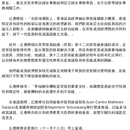
基金」，最近亦宣布專設婦女事務組和設立婦女事務專員，全方位督導婦女事
務相關工作。
丘應樺說：「在區域層面上，香港認為經濟融合舉措蘊藏龐大機遇，透過
制定具包容性的框架以促進廣泛的經濟參與。我們歡迎為亞太自由貿易區的討
論注入新動力，並會繼續積極參與亞太經合組織，在所有成員經濟體的共同利
益下，就下一代貿易和投資議題建立共識。」
此外，丘應樺指出世界貿易組織（世貿）第十二次部長級會議的成功，足
證世貿能發揮作用，提出實質的貿易解決方案，而這有賴世貿成員摒棄地緣政
治差異，消除分歧。他續說，第十三次部長級會議將於明年在阿布扎比舉行，
以目標為本的務實態度和靈活性將再次是會議取得有意義成果的關鍵。
他呼籲成員經濟體加快完成擬定有關電子商貿的世貿聯合聲明措施，並延
續現行不對電子傳送徵收關稅的做法。
丘應樺補充：「爭端解決機制是世貿的重要支柱，為國際貿易提供可預測
性和穩定性，恢復機制的全面運作亦刻不容緩。」
在會議期間，丘應樺分別與秘魯外貿和旅遊部長Juan Carlos Mathews
Salazar及泰國商務部副部長Napintorn Srisunpang舉行雙邊會議，討論多項
經貿議題。丘應樺亦與日本經濟產業大臣西村康稔會面，就雙方關注的議題交
流意見。
丘應樺將於星期六（十一月十八日）早上返港。