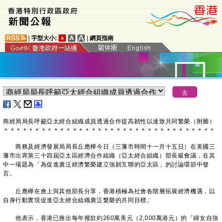
|
字型大小:
|
網頁指南
商經局局長呼籲亞太經合組織成員透過合作提高韌性以達致共同繁榮（附圖）
＊
＊
＊
＊
＊
＊
＊
＊
＊
＊
＊
＊
＊
＊
＊
＊
＊
＊
＊
＊
＊
＊
＊
＊
＊
＊
＊
＊
＊
＊
＊
＊
＊
＊
商務及經濟發展局局長丘應樺今日（三藩市時間十一月十五日）在美國三
藩市出席第三十四屆亞太區經濟合作組織（亞太經合組織）部長級會議，在其
中一場題為「為促進廣泛經濟繁榮建立強韌互聯的亞太區」的討論環節中發
言。
丘應樺在會上與其他部長分享，香港積極為社會各階層拓展經濟機遇，以
自身行動實現促進亞太經合組織廣泛繁榮的共同目標。
他表示，香港已推出每年撥款約260萬美元（2,000萬港元）的「婦女自強