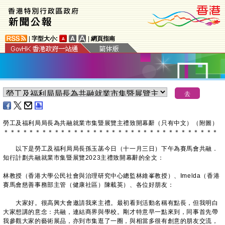
|
字型大小:
|
網頁指南
勞工及福利局局長為共融就業市集暨展覽主禮致開幕辭（只有中文）（附圖）
＊
＊
＊
＊
＊
＊
＊
＊
＊
＊
＊
＊
＊
＊
＊
＊
＊
＊
＊
＊
＊
＊
＊
＊
＊
＊
＊
＊
＊
＊
＊
＊
＊
＊
以下是勞工及福利局局長孫玉菡今日（十一月三日）下午為賽馬會共融．
知行計劃共融就業市集暨展覽2023主禮致開幕辭的全文：
林教授（香港大學公民社會與治理研究中心總監林維峯教授）、Imelda（香港
賽馬會慈善事務部主管（健康社區）陳載英）、各位好朋友：
大家好。很高興大會邀請我來主禮。最初看到活動名稱有點長，但我明白
大家想講的意念：共融，連結商界與學校。剛才特意早一點來到，同事首先帶
我參觀大家的藝術展品，亦到市集逛了一圈，與相當多很有創意的朋友交流，