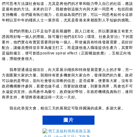
們可思考方法讓社會知道，尤其是將他們的才華和能力帶入自己的社區，應該
是最有效的方法。未來的日子，我都會朝這個方向與大家一同思考，包括四個
支持機構，你們最有執行能力，在前線為我們打拼，可以一同思考如何令這群
年輕以至中年的殘疾人士一展所長，尤其是香港未來都面對人手短缺的挑戰。
我們的勞動人口不足似乎是長期趨勢，因人口老化，所以要讓僱主有更大
誘因用好每一個人的潛能。除可履行他們在ESG（環境、社會及管治）下的需
要外，他們實在有實質需要用好每一個人，即使僱員有特殊發展需要，若好好
配合，讓僱員覺得並非單為僱主打工，而是讓他進入職場提供生產力，其實即
是協助僱主，便可創造positive spiral effect（正面螺旋效應），互相正向地
做，潛能便會很大。
我希望通過這個項目，向大眾展示殘疾和特殊發展需要人士的才華，另一
方面匯聚大家的力量。我期待有更多機會與大家合作，發揮我們的力量。政府
可以做的是帶頭，並向社會發出清晰的信息；是否成事，便要靠大家，沒有非
政府機構夥伴參與，甚麼也做不成；而要財政穩健，則要靠商界，馬會也不可
永遠提供支持。由馬會作為藥引，政府做好帶領，非政府機構負責執行，連同
商界支持，希望將香港建設得一天比一天好。
我在此恭賀大會，相信三天的展期定可取得圓滿的成果。多謝大家。
圖片