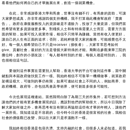
看看他們如何將自己的才華施展出來，創造一個就業機會。
在此，非常感謝香港大學和馬會，世事沒有錢不行，有馬會的資助，可讓
大家夢想成真，亦非常感謝四個支持機構。我不打算藉此機會幫政府「賣廣
告」。政府在康復服務投入的資源確是不遺餘力，投放了大量資源，但我們當
然希望有更多資源做更多事。對殘疾人士和有特殊需要人士而言，需要方方面
面的幫助，如果可投入就業市場，相信不只簡單為賺錢。當然有收入便更好，
讓自己的人生有正面的追求；否則，若純粹接受大家的服務，可能感覺也不太
好。每一個人都希望自己不只是receiver（接收者），大家常常思考如何
give、貢獻社會，最好的方法是發掘大家特殊的才能。剛剛在參觀東華三院的
攤位時，創作的小朋友說：「每人都有特別的才能，每個人都是特別的」，我
也很相信這句話。
要做到這件事實在需要別人幫助，香港大學的平台可做到這件事，當中關
鍵點與本屆政府做扶貧工作一樣。我始終相信不可靠單一機構做事，就算政府
架構這樣大，可做到的事仍有限，如果可連結社會上不同的人，例如商界、非
政府機構、政府等，亦包括馬會及學術界，便可創造多很多可能性。
今次也展現這種連結。當然我明白除了為期三天的市集外，若可想到方法
讓他們的才能有更多機會展現的話，應該對他們的幫助很大，所以今日我除了
解大家如何做之外，會再思考有沒有辦法再協助這些有才華的年輕人，讓他們
一展所長。我知道這是不容易的，但今時今日的香港是很富裕的社會，我相信
社會的價值觀已改變，與以往大家只是求溫飽不一樣。
我始終相信香港是包容共濟、支持共融的社會，但很多人未必知道。若我