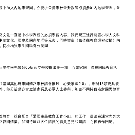
中加入內地學習團，亦要求公營學校晉升教師必須參加內地學習團，並
文化一直是中小學課程的必須學習內容。我們現正進行開設小學人文科
中華文化、國史及國家地理等元素，同時豐富《價值觀教育課程架構》內
，從小增強學生國民身分認同。
學年率先帶領65所官立學校推出第一期「心繫家國」聯校國民教育活
同其他辦學團體及學校議會推展「心繫家國2.0」，舉辦18項更具規
外，部分活動亦會邀請家長及公眾人士參與，加強不同持份者對國民教育
教育，並會配合「愛國主義教育工作小組」的工作，繼續在課堂內外大
及愛國情懷。我期待聽取各位議員的寶貴意見和建議，之後再作回應。