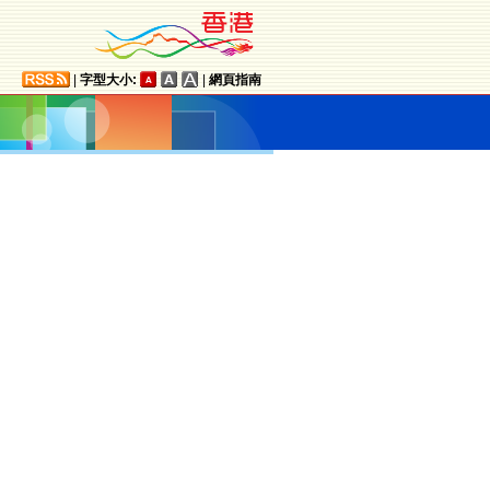
|
字型大小:
|
網頁指南