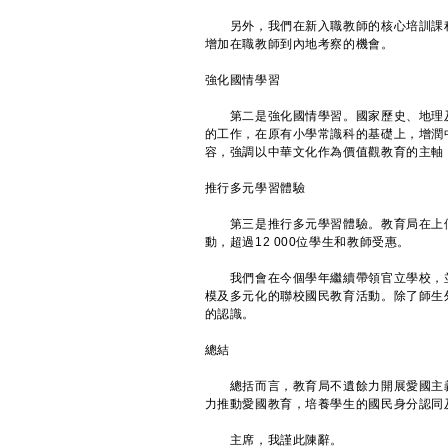
另外，我們在新入職教師的核心培訓課程
增加在職教師到內地考察的機會。
強化國情學習
第二是強化國情學習。國家歷史、地理及
的工作，在原有小學常識科的基礎上，增潤
容，強調以中華文化作為價值觀教育的主軸
推行多元學習體驗
第三是推行多元學習體驗。教育局在上個
動，超過12 000位學生和教師受惠。
我們會在今個學年繼續帶領官立學校，並聯
模及多元化的聯校國民教育活動。除了師生
的認識。
總結
總括而言，教育局不遺餘力開展愛國主義
力推動愛國教育，培養學生的國民身分認同
主席，我謹此陳辭。