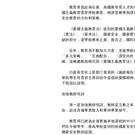
教育肩負起為社會、為國家培育人才的使
國主義教育貫穿學校教育，將課堂教學與課
安全教育的方向和策略。
《愛國主義教育法》提到的愛國主義教育
《憲法》、《基本法》、國家安全、國家歷
缺的部分，是學校應有之責。換言之，國民
近年，教育局不斷加大力度，支援學校推
「多元策略」、「互相配合」、「課堂內外
睹。這種總動員模式與《愛國主義教育法》
行政長官在上星期三發表的《施政報告》
幫助學生培育習主席回信中提倡的愛國精神
下我加以說明。
加強教師培訓
第一是加強教師培訓。教師是立教之本，
命，必須具備專業能力和秉持專業操守。
教育局已經為全港實施本地課程的中小學
們在今個學年，會為學校提供到校國家安全
國家安全觀的認識。