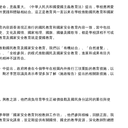
命，意義重大。《中華人民共和國愛國主義教育法》提出，學校應將愛
外實踐和體驗相結合。這正是教育局一直以來在學校推動國民教育和國家
內容跟香港現正推行的國民教育和國家安全教育內容一致，當中包括
史、文化及國情、國家地理、國旗、國徽及國歌等，都是學校課程不可或
教育及國家安全教育就是愛國教育。
動國民教育及國家安全教育。我們以「有機結合」、「自然連繫」、
」、「全校參與」的模式推動國民及國家安全教育，進展和成果有目共
的精神不謀而合。
中提出，政府將會在今個學年在校園內外推行三項重點的教育措施，以
。剛才李慧琼議員表示希望多加了解《施政報告》提出的相關新措施，以
興教之源，他們肩負培育學生正確價值觀及國民身分認同的重任與使
舉辦「國家安全教育到校教師工作坊」，他們參與積極，回饋正面。我
教育深化講座，並定期提供有關國情、國史的教學資源，深化教師對總體