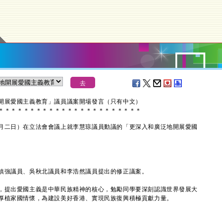
開展愛國主義教育」議員議案開場發言（只有中文）
＊
＊
＊
＊
＊
＊
＊
＊
＊
＊
＊
＊
＊
＊
＊
＊
＊
＊
＊
＊
＊
＊
＊
二日）在立法會會議上就李慧琼議員動議的「更深入和廣泛地開展愛國
強議員、吳秋北議員和李浩然議員提出的修正議案。
提出愛國主義是中華民族精神的核心，勉勵同學要深刻認識世界發展大
厚植家國情懷，為建設美好香港、實現民族復興積極貢獻力量。