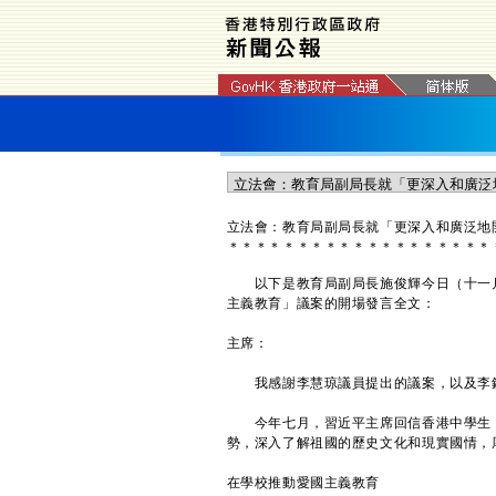
立法會：教育局副局長就「更深入和廣泛地
＊
＊
＊
＊
＊
＊
＊
＊
＊
＊
＊
＊
＊
＊
＊
＊
＊
＊
＊
以下是教育局副局長施俊輝今日（十一月
主義教育」議案的開場發言全文：
主席：
我感謝李慧琼議員提出的議案，以及李鎮
今年七月，習近平主席回信香港中學生，
勢，深入了解祖國的歷史文化和現實國情，
在學校推動愛國主義教育