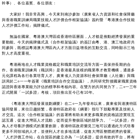
幹事）、各位嘉賓、各位朋友：
大家好！我非常高興，今天來到南沙參加《廣東省人力資源和社會保障廳
與香港職業訓練局職業技能人才評價合作框架協議》簽約暨「粵港澳合作技能
人才評價工作站」揭牌儀式。
無論在國家、粵港澳大灣區或香港特區層面，人才都是推動經濟發展的重
要動能。今天的揭牌儀式及《合作框架協議》的簽訂由粵、港、澳三地政府共
同參與，既標誌粵港澳大灣區內人才方面日益增長的互動交流，同時顯示三地
對人才高度重視。
粵港兩地在人才職業資格鑑定和職業培訓交流等方面一直保持長期的合
作。香港職業訓練局（職訓局）是香港最具規模的職業專才教育機構，通過多
元化課程為各行各業培育人才。廣東省人力資源和社會保障廳（人社廳）與職
訓局於二○一一年簽署《職業培訓合作交流協議》，共同研究對接國家職業資格
認證與香港專業能力評估的標準和考核內容。在雙方的共同努力下，二○一三年
正式開展「一試多證」考核，項目推出至今已有10年。
《粵港澳大灣區發展規劃綱要》在二○一九年發布以來，廣東省與港澳特區
協同發展，來往日趨頻繁，香港特區政府在《綱要》指引下鼓勵專業及技術人
才交流。這次《合作框架協議》的簽署將有助未來更多職業的資格認證實現互
認互通，促進大灣區人才流動，從而提升整個區域的競爭力。「一試多證」作
為人才培養評價模式的重要創新，香港特區政府樂見三地可以通過此方式培養
更多不同領域的人才，並便利人才在多地流通，促進大灣區整體經濟的發展。
「人才評價工作站」在自貿區的建立亦為「一試多證」提供有效的平台，將有