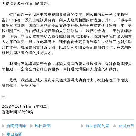
力促進更多合作項目的實踐。
特區政府一直以來非常重視職專教育的發展，剛公布的新一份《施政報
告》中亦有一系列由職訓局負責、與人力發展相關的新措施。其中，「職專畢
業生留港計劃」讓職訓局指定高級文憑課程外地學生在畢業後可留港一年，尋
找相關工作，旨在紓緩技術行業的人手短缺壓力。我們亦會增加「學徒訓練計
劃」津貼，並資助畢業學徒入職後繼續參與培訓課程。職訓局是我們擴大職業
人才庫的重要一員，在此基礎上，我們會創造更多有利條件，促進三地就推動
合作辦學、職業實習實訓及交流，以及研究及開發等範疇加強合作，為大灣區
發展共同培養合適的技術人才。
我期待三地繼續緊密合作，抓緊大灣區的龐大發展機遇。香港作為國際人
才樞紐，一定會全力發揮自身優勢，為打通大灣區的人流注入新動力。
最後，我感謝三地人員為今天儀式圓滿成功的付出，祝願各位工作愉快、
身體健康。謝謝大家！
完
2023年10月31日（星期二）
香港時間18時00分
新聞資料庫
昨日新聞
返回新聞列表
返回頁首
即日新聞