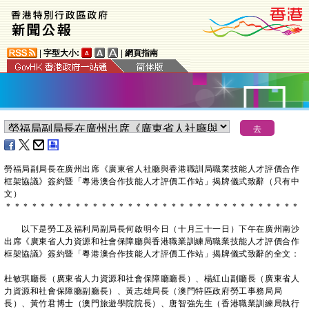
|
字型大小:
|
網頁指南
勞福局副局長在廣州出席《廣東省人社廳與香港職訓局職業技能人才評價合作
框架協議》簽約暨「粵港澳合作技能人才評價工作站」揭牌儀式致辭（只有中
文）
＊
＊
＊
＊
＊
＊
＊
＊
＊
＊
＊
＊
＊
＊
＊
＊
＊
＊
＊
＊
＊
＊
＊
＊
＊
＊
＊
＊
＊
＊
＊
＊
＊
＊
以下是勞工及福利局副局長何啟明今日（十月三十一日）下午在廣州南沙
出席《廣東省人力資源和社會保障廳與香港職業訓練局職業技能人才評價合作
框架協議》簽約暨「粵港澳合作技能人才評價工作站」揭牌儀式致辭的全文：
杜敏琪廳長（廣東省人力資源和社會保障廳廳長）、楊紅山副廳長（廣東省人
力資源和社會保障廳副廳長）、黃志雄局長（澳門特區政府勞工事務局局
長）、黃竹君博士（澳門旅遊學院院長）、唐智強先生（香港職業訓練局執行