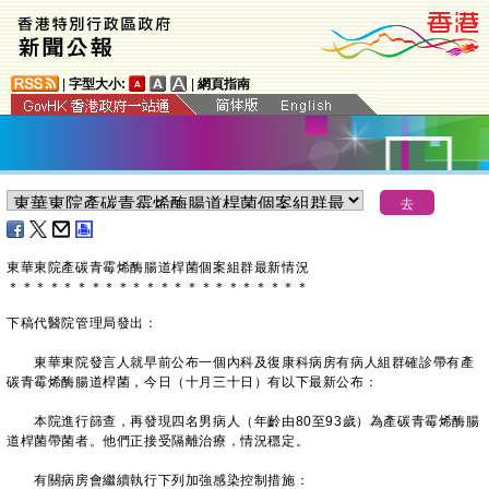
|
字型大小:
|
網頁指南
東華東院產碳青霉烯酶腸道桿菌個案組群最新情況
＊
＊
＊
＊
＊
＊
＊
＊
＊
＊
＊
＊
＊
＊
＊
＊
＊
＊
＊
＊
＊
＊
下稿代醫院管理局發出：
東華東院發言人就早前公布一個內科及復康科病房有病人組群確診帶有產
碳青霉烯酶腸道桿菌，今日（十月三十日）有以下最新公布：
本院進行篩查，再發現四名男病人（年齡由80至93歲）為產碳青霉烯酶腸
道桿菌帶菌者。他們正接受隔離治療，情況穩定。
有關病房會繼續執行下列加強感染控制措施：