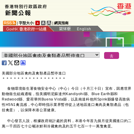
|
字型大小:
|
網頁指南
​美國部分地區禽肉及禽類產品暫停進口
＊
＊
＊
＊
＊
＊
＊
＊
＊
＊
＊
＊
＊
＊
＊
＊
＊
食物環境衞生署食物安全中心（中心）今日（十月三十日）宣布，因應世界
動物衞生組織通報，指美國明尼蘇達州Kandiyohi縣、Blue Earth縣和
Redwood縣、愛荷華州Buena Vista縣，以及南達科他州Spink縣爆發高致病
性H5N1禽流感，中心即時指示業界暫停從上述地區進口禽肉及禽類產品（包
括禽蛋），以保障本港公眾健康。
中心發言人說，根據政府統計處的資料，本港今年首九個月從美國進口約二
萬一千四百七十公噸冰鮮和冷藏禽肉及約五千七百一十一萬隻禽蛋。