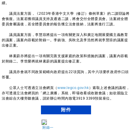
續。
議員法案方面，《2023年香港中文大學（修訂）條例草案》的二讀辯論將
會恢復。法案若獲得議員支持及通過二讀，將會交付全體委員會。法案經全體
委員會審議後，若全體委員會的報告獲立法會接納，法案將進行三讀。
議員議案方面，李慧琼將提出一項有關更深入和廣泛地開展愛國主義教育
的議案，議案內容載於附錄一。李鎮強、吳秋北及李浩然將就李慧琼的議案提
出修正案。
林素蔚亦將提出一項有關完善支援家庭的政策和措施的議案，議案內容載
於附錄二。李世榮將就林素蔚的議案提出修正案。
議員亦會就不同政策範疇向政府提出22項質詢，其中六項要求政府作口頭
答覆。
公眾人士可透過立法會網頁（
www.legco.gov.hk
）索取上述會議的議程，
亦可透過立法會網頁的「網上廣播」系統，即場收看‍‍或‍‍‍收聽會議；如欲親臨立
法會綜合大樓旁聽會議‍，請於辦公時間內致電‍3919 3399預留座位。
附件
附錄一