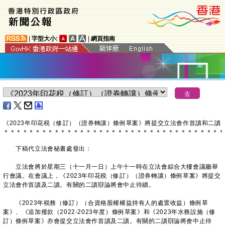
|
字型大小:
|
網頁指南
《2023年印花税（修訂）（證券轉讓）條例草案》將提交立法會作首讀和二讀
＊
＊
＊
＊
＊
＊
＊
＊
＊
＊
＊
＊
＊
＊
＊
＊
＊
＊
＊
＊
＊
＊
＊
＊
＊
＊
＊
＊
＊
＊
＊
＊
＊
＊
＊
下稿代立法會秘書處發出：
立法會將於星期三（十一月一日）上午十一時在立法會綜合大樓會議廳舉
行會議。在會議上，《2023年印花税（修訂）（證券轉讓）條例草案》將提交
立法會作首讀及二讀。有關的二讀辯論將會中止待續。
《2023年税務（修訂）（合資格股權權益持有人的處置收益）條例草
案》、《追加撥款（2022-2023年度）條例草案》和《2023年水務設施（修
訂）條例草案》亦會提交立法會作首讀及二讀。有關的二讀辯論將會中止待