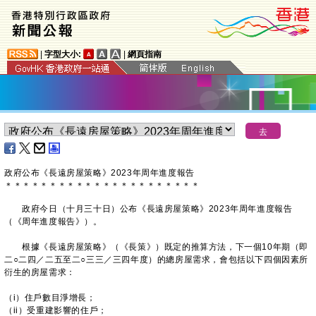
|
字型大小:
|
網頁指南
政府公布《長遠房屋策略》2023年周年進度報告
＊
＊
＊
＊
＊
＊
＊
＊
＊
＊
＊
＊
＊
＊
＊
＊
＊
＊
＊
＊
＊
＊
政府今日（十月三十日）公布《長遠房屋策略》2023年周年進度報告
（《周年進度報告》）。
根據《長遠房屋策略》（《長策》）既定的推算方法，下一個10年期（即
二○二四／二五至二○三三／三四年度）的總房屋需求，會包括以下四個因素所
衍生的房屋需求：
（i）住戶數目淨增長；
（ii）受重建影響的住戶；