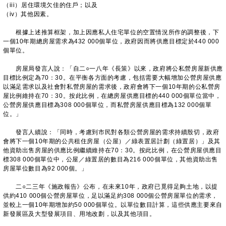
（iii）居住環境欠佳的住戶；以及
（iv）其他因素。
根據上述推算框架，加上因應私人住宅單位的空置情況所作的調整後，下
一個10年期總房屋需求為432 000個單位，政府因而將供應目標定於440 000
個單位。
房屋局發言人說：「自二○一八年《長策》以來，政府將公私營房屋新供應
目標比例定為70：30。在平衡各方面的考慮，包括需要大幅增加公營房屋供應
以滿足需求以及社會對私營房屋的需求後，政府會將下一個10年期的公私營房
屋比例維持在70：30。按此比例，在總房屋供應目標的440 000個單位當中，
公營房屋供應目標為308 000個單位，而私營房屋供應目標為132 000個單
位。」
發言人續說：「同時，考慮到市民對各類公營房屋的需求持續殷切，政府
會將下一個10年期的公共租住房屋（公屋）／綠表置居計劃（綠置居）」及其
他資助出售房屋的供應比例繼續維持在70：30。按此比例，在公營房屋供應目
標308 000個單位中，公屋／綠置居的數目為216 000個單位，其他資助出售
房屋單位數目為92 000個。」
二○二三年《施政報告》公布，在未來10年，政府已覓得足夠土地，以提
供約410 000個公營房屋單位，足以滿足約308 000個公營房屋單位的需求，
並較上一個10年期增加約50 000個單位。以單位數目計算，這些供應主要來自
新發展區及大型發展項目、用地改劃，以及其他項目。