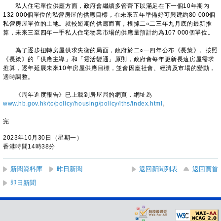
私人住宅單位供應方面，政府會繼續多管齊下以滿足在下一個10年期內
132 000個單位的私營房屋的供應目標，在未來五年準備好可興建約80 000個
私營房屋單位的土地。就較短期的供應而言，根據二○二三年九月底的最新推
算，未來三至四年一手私人住宅物業市場的供應量預計約為107 000個單位。
為了逐步扭轉房屋供求失衡的局面，政府於二○一四年公布《長策》。按照
《長策》的「供應主導」和「靈活變通」原則，政府會每年更新長遠房屋需求
推算，逐年延展未來10年房屋供應目標，並會因應社會、經濟及市場的變動，
適時調整。
《周年進度報告》已上載到房屋局的網頁，網址為
www.hb.gov.hk/tc/policy/housing/policy/lths/index.html
。
完
2023年10月30日（星期一）
香港時間14時38分
新聞資料庫
昨日新聞
返回新聞列表
返回頁首
即日新聞