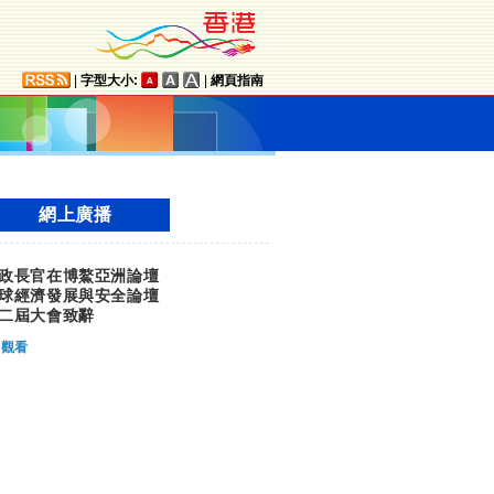
|
字型大小:
|
網頁指南
網上廣播
政長官在博鰲亞洲論壇
球經濟發展與安全論壇
二屆大會致辭
觀看