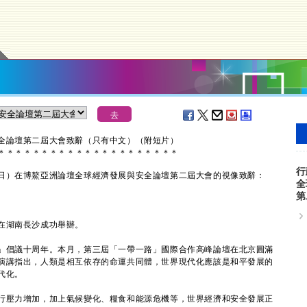
安全論壇第二屆大會致辭（只有中文）（附短片）
＊
＊
＊
＊
＊
＊
＊
＊
＊
＊
＊
＊
＊
＊
＊
＊
＊
＊
＊
＊
＊
行
）在博鰲亞洲論壇全球經濟發展與安全論壇第二屆大會的視像致辭：
全
第
在湖南長沙成功舉辦。
倡議十周年。本月，第三屆「一帶一路」國際合作高峰論壇在北京圓滿
演講指出，人類是相互依存的命運共同體，世界現代化應該是和平發展的
代化。
壓力增加，加上氣候變化、糧食和能源危機等，世界經濟和安全發展正