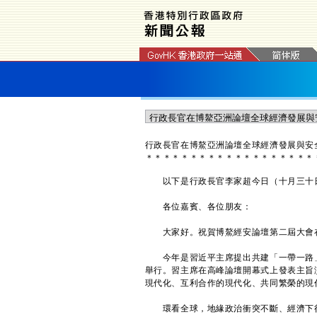
​行政長官在博鰲亞洲論壇全球經濟發展與
＊
＊
＊
＊
＊
＊
＊
＊
＊
＊
＊
＊
＊
＊
＊
＊
＊
＊
＊
以下是行政長官李家超今日（十月三十日
各位嘉賓、各位朋友：
大家好。祝賀博鰲經安論壇第二屆大會
今年是習近平主席提出共建「一帶一路」
舉行。習主席在高峰論壇開幕式上發表主旨
現代化、互利合作的現代化、共同繁榮的現
環看全球，地緣政治衝突不斷、經濟下行