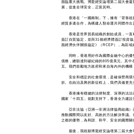
面臨重大挑戰。博鰲經安論壇第二屆大會凝
展，促進全球安全，正當其時。
香港在「一國兩制」下，擁有「背靠祖國
經貿多邊合作，為構建人類命運共同體作出
香港是世界貿易組織的創始成員，一直積
簽訂自貿協定，並與31個經濟體簽訂投資
面經濟伙伴關係協定》（RCEP），為區域
同時，香港用好作為國際金融中心的優勢
債務，總額達到破紀錄的805億美元。其
五。我們鼓勵地方政府和來自海內外的機構
安全和穩定的社會環境，是確保營商環境
折。在由治及興的新征程上，我們具備更充
香港擁有穩健的法律制度、深厚的法治基
國家「十四五」規劃支持下，香港全力建設
亞非法協（亞洲—非洲法律協商組織）已
推動國際間以友好、高效的方法解決爭議。
之都的優勢，為和諧、和平、安全的國際關
最後，我祝願博鰲經安論壇第二屆大會取