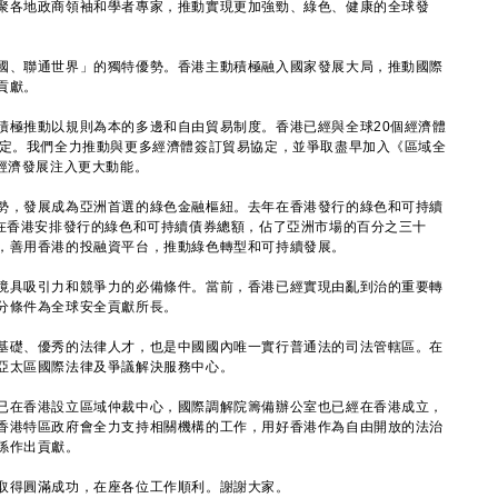
聚各地政商領袖和學者專家，推動實現更加強勁、綠色、健康的全球發
、聯通世界」的獨特優勢。香港主動積極融入國家發展大局，推動國際
貢獻。
極推動以規則為本的多邊和自由貿易制度。香港已經與全球20個經濟體
協定。我們全力推動與更多經濟體簽訂貿易協定，並爭取盡早加入《區域全
經濟發展注入更大動能。
，發展成為亞洲首選的綠色金融樞紐。去年在香港發行的綠色和可持續
中在香港安排發行的綠色和可持續債券總額，佔了亞洲市場的百分之三十
，善用香港的投融資平台，推動綠色轉型和可持續發展。
具吸引力和競爭力的必備條件。當前，香港已經實現由亂到治的重要轉
分條件為全球安全貢獻所長。
礎、優秀的法律人才，也是中國國內唯一實行普通法的司法管轄區。在
亞太區國際法律及爭議解決服務中心。
在香港設立區域仲裁中心，國際調解院籌備辦公室也已經在香港成立，
香港特區政府會全力支持相關機構的工作，用好香港作為自由開放的法治
係作出貢獻。
得圓滿成功，在座各位工作順利。謝謝大家。