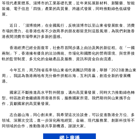
等現代產業體系。淄博市的工業基礎扎實，近年來拓展新材料、新醫藥、智能
裝備、電子信息「四強」產業的高質量、跨越式發展，同時推動綠色低碳發
展。
近日，「淄博燒烤」在全國風行，反映淄博市以至山東省發展飲食、消費
市場的潛力。在香港也有不少政商界的朋友都留意到這股風潮，為我們刺激香
港夜間消費市場帶來許多新的靈感。
香港經濟已經全面復常，社會昂首闊步邁上由治及興的新征程。在「一國
兩制」下，香港擁有優良的法治傳統、市場化和國際化的營商環境、與世界接
軌的監管制度、多元化的金融產品及服務、資訊和資金自由流通。
今年五月，周乃翔省長率領山東省代表團訪問香港，舉辦「2023港澳山東
周」。我認為魯港兩地有充分條件拼船出海，互利共贏，創造全新的發展機
遇。
國家正不斷推進高水平對外開放，邁向高質量發展，同時大力推動綠色轉
型。特區政府會繼續善用香港所長，服務國家所需。我們期待與山東攜手合
作，貢獻國家的高質量發展。
志合越山海，同心創未來。我希望這次洽談會，可以促進魯港全方位、多
領域、深層次交流，進一步深化兩地經貿、金融、現代服務業、創新科技等不
同領域的合作，推動魯港共享新機遇。謝謝大家。
網上廣播