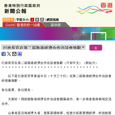
|
字型大小:
|
網頁指南
行政長官在第二屆魯港經濟合作洽談會致辭（只有中文）（附短片）
＊
＊
＊
＊
＊
＊
＊
＊
＊
＊
＊
＊
＊
＊
＊
＊
＊
＊
＊
＊
＊
＊
＊
＊
＊
＊
＊
＊
＊
＊
以下是行政長官李家超今日（十月三十日）在第二屆魯港經濟合作洽談會
的視像致辭：
各位嘉賓、各位朋友：
大家好！我祝願魯港經濟合作洽談會圓滿成功，進一步推進魯港兩地交流
合作。
山東省是沿海經濟大省，發展基礎雄厚，也致力拓展實體經濟、科技創新